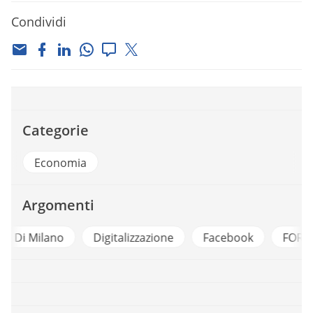
Condividi
Categorie
Economia
Argomenti
o
Digitalizzazione
Facebook
FORUM PA