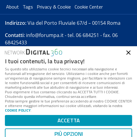
About
Tags
Privacy & Cookie
Cookie Center
Indirizzo:
Via del Porto Fluviale 67/d – 00154 Roma
Contatti:
info@forumpa.it
- tel. 06 684251 - fax. 06
68425433
I tuoi contenuti, la tua privacy!
Forumpa.it
è una pubblicazione telematica iscritta
presso Registro della stampa del Tribunale di Roma -
Su questo sito utilizziamo cookie tecnici necessari alla navigazione e
funzionali all’erogazione del servizio. Utilizziamo i cookie anche per fornirti
Reg. n. 182 del 2 maggio 2008 - Direttore resp. Michela
un’esperienza di navigazione sempre migliore, per facilitare le interazioni con
Stentella
le nostre funzionalità social e per consentirti di ricevere comunicazioni di
marketing aderenti alle tue abitudini di navigazione e ai tuoi interessi.
FPA s.r.l. è società soggetta a Direzione e
Puoi esprimere il tuo consenso cliccando su ACCETTA TUTTI I COOKIE.
Coordinamento da parte di Digital360 S.p.A. - FPA s.r.l.
Chiudendo questa informativa, continui senza accettare.
Potrai sempre gestire le tue preferenze accedendo al nostro COOKIE CENTER
è un'azienda certificata per il sistema di management
e ottenere maggiori informazioni sui cookie utilizzati, visitando la nostra
COOKIE POLICY
.
di qualità SQS (ISO 9001)
Codice Fiscale/Partita IVA n. 10693191008 - R.E.A. Roma
ACCETTA
n. 1249791. ISP AWS
PIÙ OPZIONI
Mappa del sito