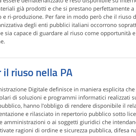
 essere dematerializzato e reso disponibile su intern
ateriali già prodotti e che si prestano perfettamente a
o e ri-produzione. Per fare in modo però che il riuso d
izzativa degli enti pubblici italiani occorrono soprat
e sia capace di guardare al riuso come opportunità e
e.
 il riuso nella PA
strazione Digitale definisce in maniera esplicita che 
lari di soluzioni e programmi informatici realizzati s
ubblico, hanno l’obbligo di rendere disponibile il rel
tazione e rilasciato in repertorio pubblico sotto lic
he amministrazioni o ai soggetti giuridici che intenda
tivate ragioni di ordine e sicurezza pubblica, difesa n