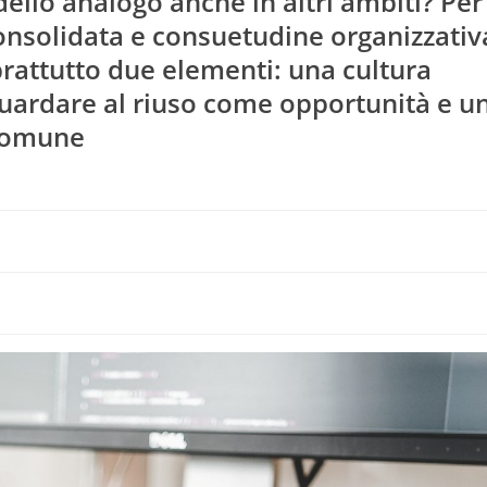
lo analogo anche in altri ambiti? Per 
consolidata e consuetudine organizzativ
prattutto due elementi: una cultura
guardare al riuso come opportunità e u
 comune