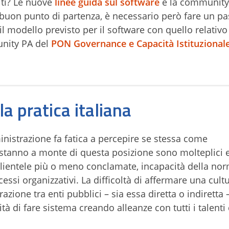
iti? Le nuove
linee guida sul software
e la community
uon punto di partenza, è necessario però fare un p
il modello previsto per il software con quello relativo 
nity PA del
PON Governance e Capacità Istituzional
la pratica italiana
inistrazione fa fatica a percepire se stessa come
 stanno a monte di questa posizione sono molteplici 
i, clientele più o meno conclamate, incapacità della nor
cessi organizzativi. La difficoltà di affermare una cult
azione tra enti pubblici – sia essa diretta o indiretta
tà di fare sistema creando alleanze con tutti i talenti