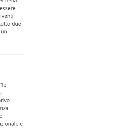
et nella
 essere
iventi
tutto due
 un
“le
u
ativo
enza
no
azionale e