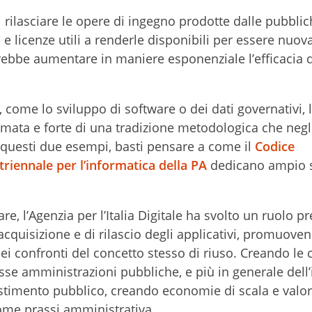
 di rilasciare le opere di ingegno prodotte dalle pubbli
e licenze utili a renderle disponibili per essere nuo
ebbe aumentare in maniere esponenziale l’efficacia d
, come lo sviluppo di software o dei dati governativi, 
mata e forte di una tradizione metodologica che negl
a questi due esempi, basti pensare a come il
Codice
triennale per l’informatica della PA
dedicano ampio s
e, l’Agenzia per l’Italia Digitale ha svolto un ruolo pr
acquisizione e di rilascio degli applicativi, promuove
i confronti del concetto stesso di riuso. Creando le 
esse amministrazioni pubbliche, e più in generale dell’
vestimento pubblico, creando economie di scala e valo
come prassi amministrativa.