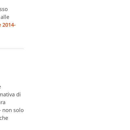
asso
alle
e 2014-
e
mativa di
ura
 – non solo
 che