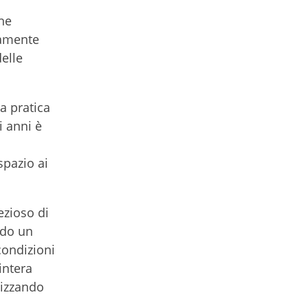
che
vamente
elle
la pratica
i anni è
pazio ai
ezioso di
ndo un
condizioni
intera
rizzando