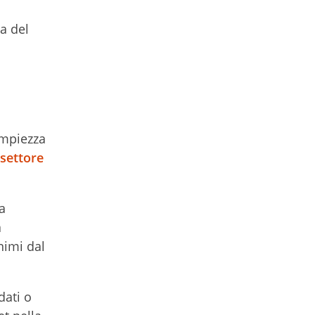
a del
ampiezza
 settore
a
a
nimi dal
dati o