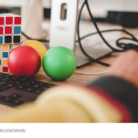
/yBEUD8SWABc