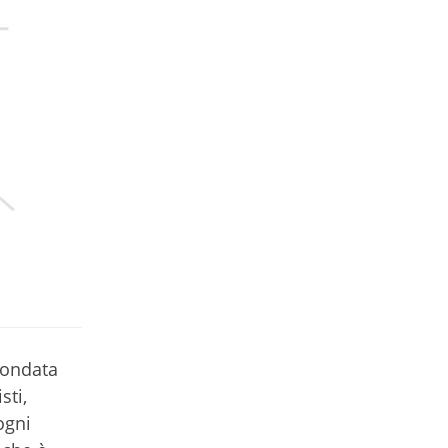
fondata
sti,
ogni