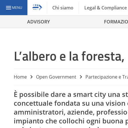
Chi siamo
Legal & Compliance
MENU
ADVISORY
FORMAZI
L’albero e la foresta,
Home
Open Government
Partecipazione e T
È possibile dare a smart city una s
concettuale fondata su una vision c
amministratori, aziende, profession
impianto che collochi ogni buona p