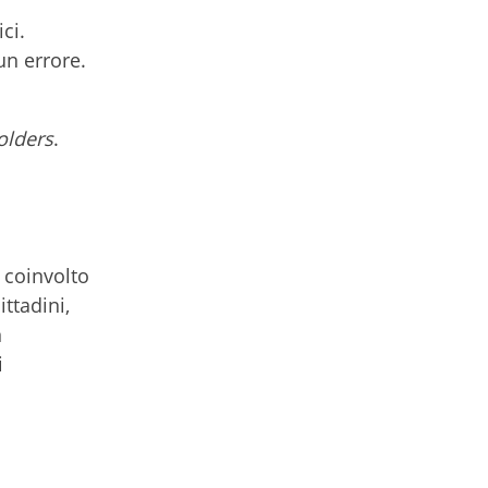
ci.
un errore.
olders
.
 coinvolto
ttadini,
n
i