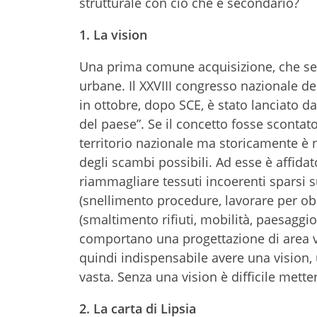
strutturale con ciò che è secondario?
1. La vision
Una prima comune acquisizione, che sem
urbane. Il XXVIII congresso nazionale del
in ottobre, dopo SCE, è stato lanciato d
del paese”. Se il concetto fosse scontat
territorio nazionale ma storicamente è n
degli scambi possibili. Ad esse è affidat
riammagliare tessuti incoerenti sparsi s
(snellimento procedure, lavorare per obie
(smaltimento rifiuti, mobilità, paesaggio)
comportano una progettazione di area vas
quindi indispensabile avere una vision, u
vasta. Senza una vision è difficile mette
2. La carta di Lipsia