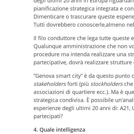
degli ultimi 20 anni in Europa riguardant
pianificazione strategica integrata e cond
Dimenticare o trascurare queste esperienz
Tutti dovrebbero conoscerle,almeno nell
Il filo conduttore che lega tutte queste 
Qualunque amministrazione che non vogli
procedure ma intenda realizzare una str
partecipative, dovrà realizzare strutture
“Genova smart city” è da questo punto di
stakeholders
forti (più
stockholders
ch
associazioni di quartiere ecc.). Ma è que
strategica condivisa. È possibile un’anal
esperienze degli ultimi 20 anni di: A21, U
partecipati?
4. Quale intelligenza