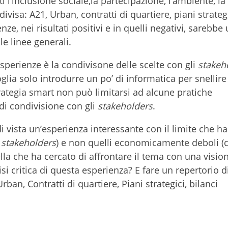
i l’inclusione sociale,la partecipazione, l’ambiente, la
ivisa: A21, Urban, contratti di quartiere, piani strategi
e, nei risultati positivi e in quelli negativi, sarebbe 
e linee generali.
esperienze è la condivisone delle scelte con gli
stakeh
a solo introdurre un po’ di informatica per snellire
ategia smart non può limitarsi ad alcune pratiche
 di condivisione con gli
stakeholders
.
 vista un’esperienza interessante con il limite che ha
e
stakeholders
) e non quelli economicamente deboli (ci
lla che ha cercato di affrontare il tema con una visio
isi critica di questa esperienza? E fare un repertorio d
rban, Contratti di quartiere, Piani strategici, bilanci