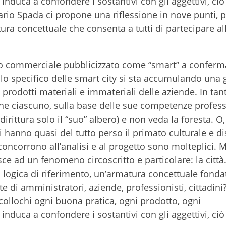
nduca a confondere i sostantivi con gli aggettivi, ciò
ario Spada ci propone una riflessione in nove punti, 
tura concettuale che consenta a tutti di partecipare al
o commerciale pubblicizzato come “smart” a conferm
llo specifico delle smart city si sta accumulando una 
, prodotti materiali e immateriali delle aziende. In tan
che ciascuno, sulla base delle sue competenze profess
ddirittura solo il “suo” albero) e non veda la foresta. O
ti hanno quasi del tutto perso il primato culturale e di
 concorrono all’analisi e al progetto sono molteplici. 
sce ad un fenomeno circoscritto e particolare: la città.
a logica di riferimento, un’armatura concettuale fond
te di amministratori, aziende, professionisti, cittadini
ollochi ogni buona pratica, ogni prodotto, ogni
nduca a confondere i sostantivi con gli aggettivi, ciò