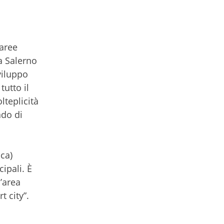
 aree
 a Salerno
viluppo
tutto il
lteplicità
ado di
ica)
ipali. È
l’area
t city”.