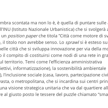
bra scontata ma non lo è, è quella di puntare sulle
l’INU (Istituto Nazionale Urbanistica) che si svolgerà
a un
position paper
che titola ”Città come motore di s
o, il titolo non avrebbe senso. Lo
sprawl
si è esteso su 
elle città che si sviluppa innovazione per via della mo
o il compito di costituirsi come nodi di una rete in gr
ul territorio. Temi come l’efficienza amministrativa
ttivi, informatizzazione), la sostenibilità ambientale
, l’inclusione sociale (casa, lavoro, partecipazione civ
ta, o metropolitana, che si incardina sui centri princ
na visione strategica unitaria che va dal quartiere al
re al giusto posto le tessere del puzzle chiamato “smar