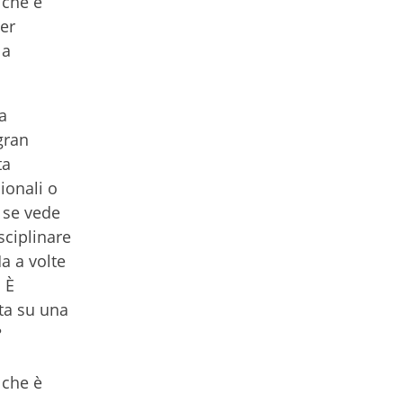
 che è
per
la
a
gran
ta
ionali o
, se vede
sciplinare
Ma a volte
 È
ata su una
?
 che è