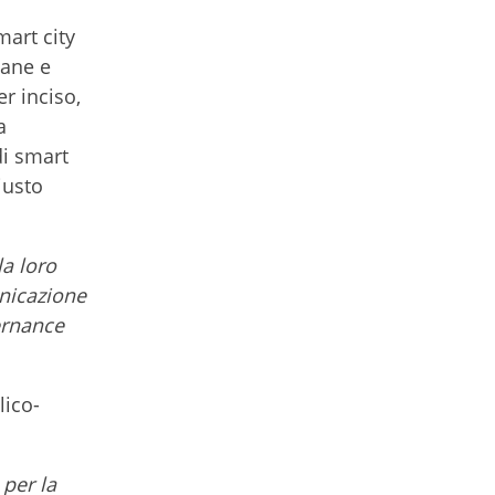
art city
bane e
r inciso,
a
di smart
iusto
la loro
unicazione
vernance
lico-
per la