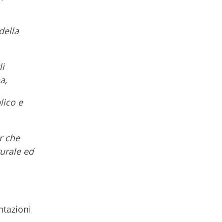
della
li
a,
lico e
er che
urale ed
ntazioni