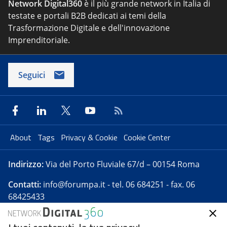
Network Digital360
è il più grande network in Italia di
testate e portali B2B dedicati ai temi della
Trasformazione Digitale e dell'innovazione
Imprenditoriale.
Seguici
About
Tags
Privacy & Cookie
Cookie Center
Indirizzo:
Via del Porto Fluviale 67/d – 00154 Roma
Contatti:
info@forumpa.it
- tel. 06 684251 - fax. 06
68425433
Forumpa.it
è una pubblicazione telematica iscritta