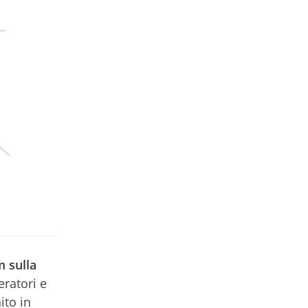
m sulla
ratori e
ito in