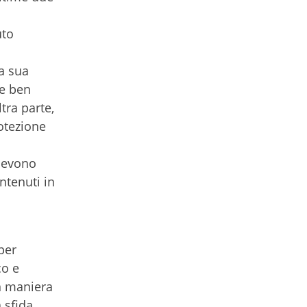
uto
la sua
re ben
tra parte,
otezione
 devono
ntenuti in
per
co e
in maniera
 sfida