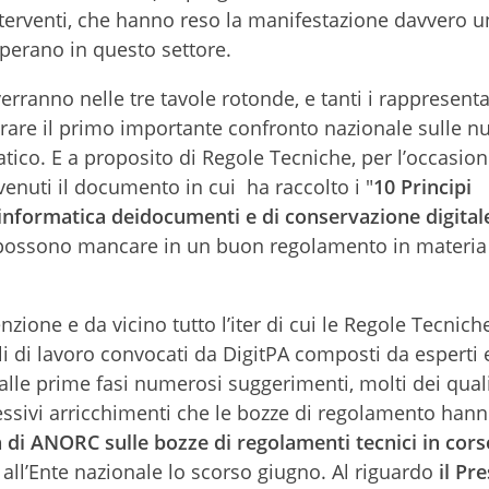
terventi, che hanno reso la manifestazione davvero u
erano in questo settore.
verranno nelle tre tavole rotonde, e tanti i rappresenta
derare il primo importante confronto nazionale sulle n
ico. E a proposito di Regole Tecniche, per l’occasi
venuti il documento in cui ha raccolto i "
10 Principi
informatica dei
documenti e di conservazione digital
possono mancare in un buon regolamento in materia
ione e da vicino tutto l’iter di cui le Regole Tecniche
li di lavoro convocati da DigitPA composti da esperti 
dalle prime fasi numerosi suggerimenti, molti dei qual
gressivi arricchimenti che le bozze di regolamento han
 di ANORC sulle bozze di regolamenti tecnici in cors
 all’Ente nazionale lo scorso giugno. Al riguardo
il Pr