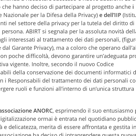
o che hanno deciso di partecipare al progetto anche
i
 Nazionale per la Difesa della Privacy)
e dell’IIP
(Istit
ti nel settore della privacy per la tutela del diritto di
la persona. ABIRT si segnala per la assoluta novità del
gli interessati al trattamento dei dati personali, (figu
 dal Garante Privacy), ma a coloro che operano dall’al
 non poche difficoltà, devono garantire un’adeguata pr
ativa vigente. Inoltre, secondo il nuovo Codice
sabili della conservazione dei documenti informatici
on i Responsabili del trattamento dei dati personali co
rgere ruoli e funzioni all’interno di un’unica struttura
ll’associazione ANORC
, esprimendo il suo entusiasmo 
 digitalizzazione ormai è entrata nel quotidiano pubbli
à e delicatezza, merita di essere affrontata e gestita 
a associazione ha deciso di intraprendere questa nuova