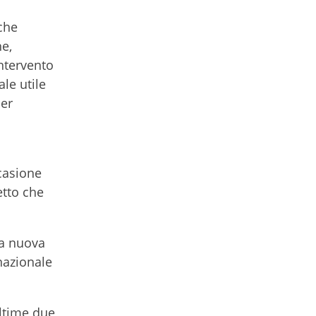
che
he,
ntervento
le utile
per
ccasione
etto che
na nuova
nazionale
ultime due