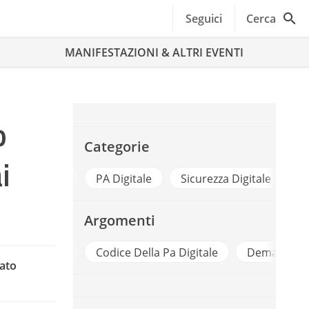
Seguici
Cerca
MANIFESTAZIONI & ALTRI EVENTI
o
Categorie
i
 Documentale
PA Digitale
Sicurezza Digitale
Argomenti
Anorc
Codice Della Pa Digitale
Demateriali
tato