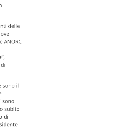
n
nti delle
uove
one ANORC
e”
,
 di
 sono il
e
i sono
no subìto
o di
esidente