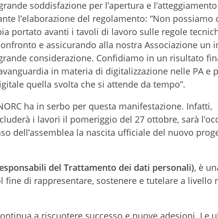
grande soddisfazione per l’apertura e l’atteggiamento
rante l’elaborazione del regolamento: “Non possiamo 
ia portato avanti i tavoli di lavoro sulle regole tecnic
nfronto e assicurando alla nostra Associazione un i
grande considerazione. Confidiamo in un risultato fina
’avanguardia in materia di digitalizzazione nelle PA e 
gitale quella svolta che si attende da tempo”.
ORC ha in serbo per questa manifestazione. Infatti,
luderà i lavori il pomeriggio del 27 ottobre, sarà l’o
so dell’assemblea la nascita ufficiale del nuovo prog
sponsabili del Trattamento dei dati personali)
, è u
 fine di rappresentare, sostenere e tutelare a livello 
 continua a riscuotere successo e nuove adesioni. Le 