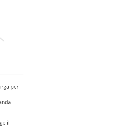
arga per
banda
ge il