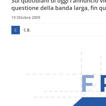
Sui quotidiani di oggi l’annuncio v
questione della banda larga, fin q
19 Ottobre 2009
C
C.B.