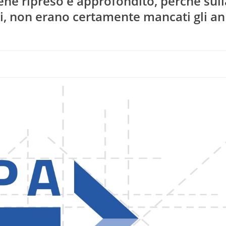
iene ripreso e approfondito, perché sull
ui, non erano certamente mancati gli an