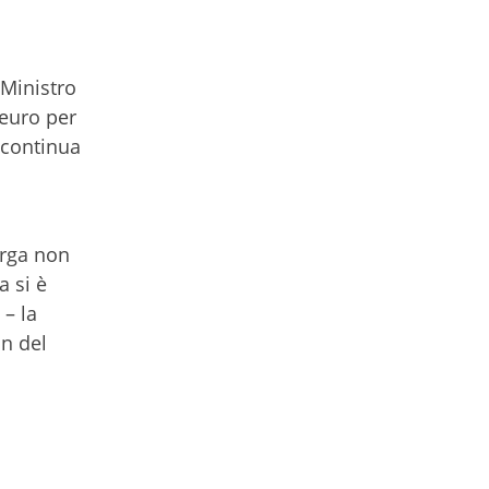
 Ministro
 euro per
– continua
arga non
a si è
 – la
on del