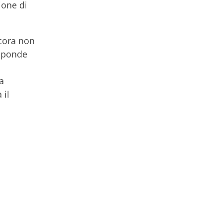
ione di
ncora non
isponde
a
 il