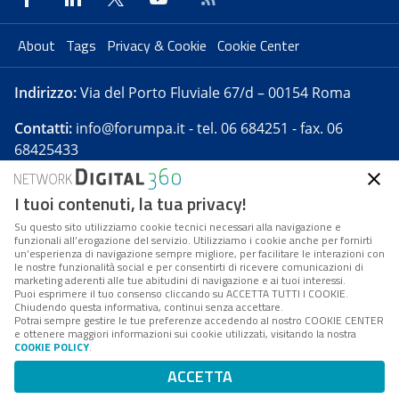
About
Tags
Privacy & Cookie
Cookie Center
Indirizzo:
Via del Porto Fluviale 67/d – 00154 Roma
Contatti:
info@forumpa.it
- tel. 06 684251 - fax. 06
68425433
I tuoi contenuti, la tua privacy!
Forumpa.it
è una pubblicazione telematica iscritta
presso Registro della stampa del Tribunale di Roma -
Su questo sito utilizziamo cookie tecnici necessari alla navigazione e
funzionali all’erogazione del servizio. Utilizziamo i cookie anche per fornirti
Reg. n. 182 del 2 maggio 2008 - Direttore resp. Michela
un’esperienza di navigazione sempre migliore, per facilitare le interazioni con
Stentella
le nostre funzionalità social e per consentirti di ricevere comunicazioni di
marketing aderenti alle tue abitudini di navigazione e ai tuoi interessi.
FPA s.r.l. è società soggetta a Direzione e
Puoi esprimere il tuo consenso cliccando su ACCETTA TUTTI I COOKIE.
Coordinamento da parte di Digital360 S.p.A. - FPA s.r.l.
Chiudendo questa informativa, continui senza accettare.
Potrai sempre gestire le tue preferenze accedendo al nostro COOKIE CENTER
è un'azienda certificata per il sistema di management
e ottenere maggiori informazioni sui cookie utilizzati, visitando la nostra
COOKIE POLICY
.
di qualità SQS (ISO 9001)
Codice Fiscale/Partita IVA n. 10693191008 - R.E.A. Roma
ACCETTA
n. 1249791. ISP AWS