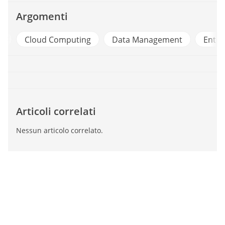
Argomenti
p
Cloud Computing
Data Management
Enti L
Articoli correlati
Nessun articolo correlato.