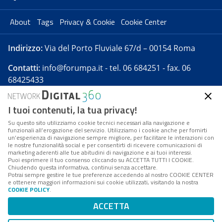
About
Tags
Privacy & Cookie
Cookie Center
Indirizzo:
Via del Porto Fluviale 67/d – 00154 Roma
Contatti:
info@forumpa.it
- tel. 06 684251 - fax. 06
68425433
I tuoi contenuti, la tua privacy!
Forumpa.it
è una pubblicazione telematica iscritta
presso Registro della stampa del Tribunale di Roma -
Su questo sito utilizziamo cookie tecnici necessari alla navigazione e
funzionali all’erogazione del servizio. Utilizziamo i cookie anche per fornirti
Reg. n. 182 del 2 maggio 2008 - Direttore resp. Michela
un’esperienza di navigazione sempre migliore, per facilitare le interazioni con
Stentella
le nostre funzionalità social e per consentirti di ricevere comunicazioni di
marketing aderenti alle tue abitudini di navigazione e ai tuoi interessi.
FPA s.r.l. è società soggetta a Direzione e
Puoi esprimere il tuo consenso cliccando su ACCETTA TUTTI I COOKIE.
Coordinamento da parte di Digital360 S.p.A. - FPA s.r.l.
Chiudendo questa informativa, continui senza accettare.
Potrai sempre gestire le tue preferenze accedendo al nostro COOKIE CENTER
è un'azienda certificata per il sistema di management
e ottenere maggiori informazioni sui cookie utilizzati, visitando la nostra
COOKIE POLICY
.
di qualità SQS (ISO 9001)
Codice Fiscale/Partita IVA n. 10693191008 - R.E.A. Roma
ACCETTA
n. 1249791. ISP AWS