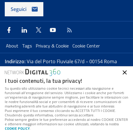
Seguici
About
Tags
Privacy & Cookie
Cookie Center
Indirizzo:
Via del Porto Fluviale 67/d – 00154 Roma
Contatti:
info@forumpa.it
- tel. 06 684251 - fax. 06
I tuoi contenuti, la tua privacy!
68425433
Su questo sito utilizziamo cookie tecnici necessari alla navigazione e
funzionali all’erogazione del servizio. Utilizziamo i cookie anche per fornirti
Forumpa.it
è una pubblicazione telematica iscritta
un’esperienza di navigazione sempre migliore, per facilitare le interazioni con
le nostre funzionalità social e per consentirti di ricevere comunicazioni di
presso Registro della stampa del Tribunale di Roma -
marketing aderenti alle tue abitudini di navigazione e ai tuoi interessi.
Puoi esprimere il tuo consenso cliccando su ACCETTA TUTTI I COOKIE.
Reg. n. 182 del 2 maggio 2008 - Direttore resp. Michela
Chiudendo questa informativa, continui senza accettare.
Stentella
Potrai sempre gestire le tue preferenze accedendo al nostro COOKIE CENTER
e ottenere maggiori informazioni sui cookie utilizzati, visitando la nostra
FPA s.r.l. è società soggetta a Direzione e
COOKIE POLICY
.