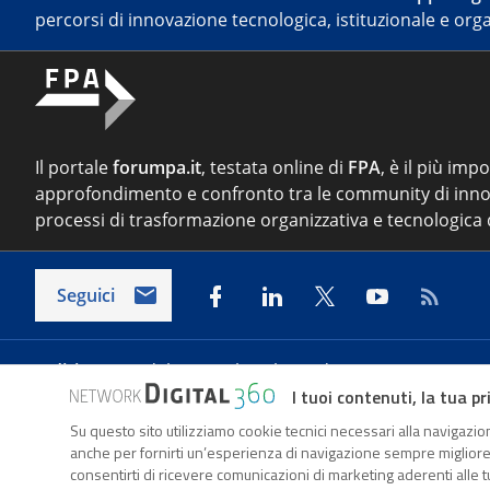
percorsi di innovazione tecnologica, istituzionale e orga
Il portale
forumpa.it
, testata online di
FPA
, è il più imp
approfondimento e confronto tra le community di inno
processi di trasformazione organizzativa e tecnologica d
Seguici
Indirizzo:
Via del Porto Fluviale 67/d – 00154 Roma
I tuoi contenuti, la tua pr
Su questo sito utilizziamo cookie tecnici necessari alla navigazion
Forumpa.it
è una pubblicazione telematica iscritta pre
anche per fornirti un’esperienza di navigazione sempre migliore, p
FPA s.r.l. è società soggetta a Direzione e Coordinament
consentirti di ricevere comunicazioni di marketing aderenti alle tu