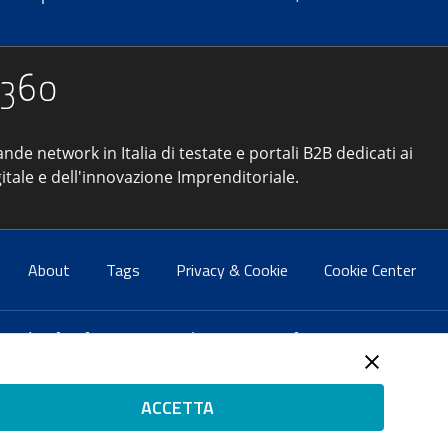
ande network in Italia di testate e portali B2B dedicati ai
itale e dell'innovazione Imprenditoriale.
About
Tags
Privacy & Cookie
Cookie Center
atti:
info@forumpa.it
- tel. 06 684251 - fax. 06 68425433
2 del 2 maggio 2008 - Direttore resp. Michela Stentella
ACCETTA
tificata per il sistema di management di qualità SQS (ISO