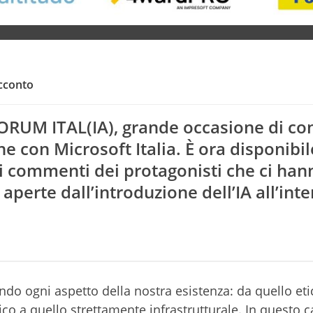
acconto
 FORUM ITAL(IA), grande occasione di co
e con Microsoft Italia. È ora disponibile
 i commenti dei protagonisti che ci han
e aperte dall’introduzione dell’IA all’int
artifici
ndo ogni aspetto della nostra esistenza: da quello eti
co a quello strettamente infrastrutturale. In questo c