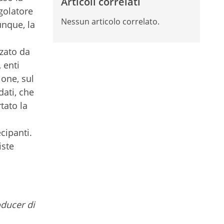
Articoli correlati
golatore
Nessun articolo correlato.
unque, la
zzato da
 enti
ione, sul
dati, che
tato la
cipanti.
iste
oducer di