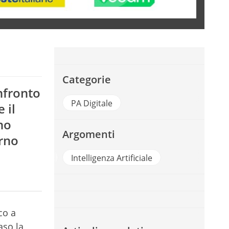
Categorie
nfronto
PA Digitale
 il
no
Argomenti
erno
al intelligence
Intelligenza Artificiale
co a
aso la