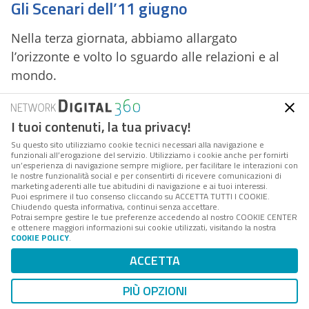
Gli Scenari dell’11 giugno
Nella terza giornata, abbiamo allargato
l’orizzonte e volto lo sguardo alle relazioni e al
mondo.
Scenario PA e futuro: ecosistemi e partnership
per una nuova politica dell’innovazione
I tuoi contenuti, la tua privacy!
Su questo sito utilizziamo cookie tecnici necessari alla navigazione e
La stagione del PNRR ci lascia in eredità un
funzionali all’erogazione del servizio. Utilizziamo i cookie anche per fornirti
un’esperienza di navigazione sempre migliore, per facilitare le interazioni con
enorme patrimonio in termini di nuove forme di
le nostre funzionalità social e per consentirti di ricevere comunicazioni di
marketing aderenti alle tue abitudini di navigazione e ai tuoi interessi.
collaborazione interistituzionale e di partnership
Puoi esprimere il tuo consenso cliccando su ACCETTA TUTTI I COOKIE.
pubblico-privato, tanto a livello nazionale che
Chiudendo questa informativa, continui senza accettare.
Potrai sempre gestire le tue preferenze accedendo al nostro COOKIE CENTER
locale. In questo scenario ci siamo focalizzati sul
e ottenere maggiori informazioni sui cookie utilizzati, visitando la nostra
COOKIE POLICY
.
ruolo della PA nella manutenzione, evoluzione e
ACCETTA
Su questo argomento
promozione di tali “ecosistemi” come fulcro di
L’IA che cambia il lavoro pubblico: ecco i nuovi
una nuova stagione dell’innovazione, dalla
profili professionali introdotti con la UNI
PIÙ OPZIONI
11621-8
dimensione urbana a quella nazionale delle