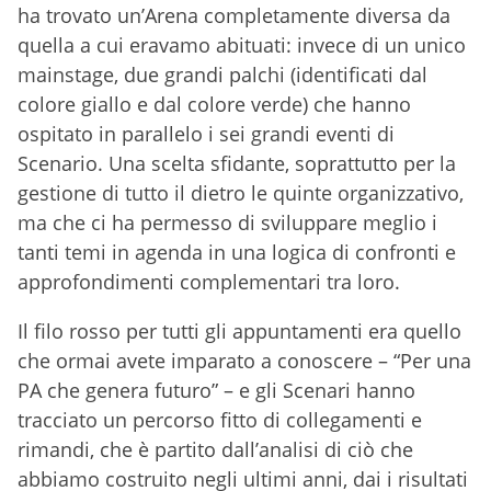
ha trovato un’Arena completamente diversa da
PA che guarda al futuro
quella a cui eravamo abituati: invece di un unico
2.10 Tavola rotonda | Il futuro del lavoro pubblico
nell’era dell’intelligenza artificiale
mainstage, due grandi palchi (identificati dal
3 Gli Scenari dell’11 giugno
colore giallo e dal colore verde) che hanno
3.1 Scenario PA e futuro: ecosistemi e partnership
ospitato in parallelo i sei grandi eventi di
per una nuova politica dell’innovazione
Scenario. Una scelta sfidante, soprattutto per la
3.2 Tavola rotonda | Comunità di pratica:
gestione di tutto il dietro le quinte organizzativo,
evoluzione e ruolo nella trasformazione digitale
ma che ci ha permesso di sviluppare meglio i
3.3 Tavola rotonda | Partner per il futuro: alleanze
tanti temi in agenda in una logica di confronti e
per la crescita e l’innovazione del sistema Paese
approfondimenti complementari tra loro.
3.4 Tavola rotonda | Dalla smart alla wise city: una
città può essere senziente?
Il filo rosso per tutti gli appuntamenti era quello
3.5 Scenario PA e futuro: le pubbliche
che ormai avete imparato a conoscere – “Per una
amministrazioni nei nuovi scenari internazionali
PA che genera futuro” – e gli Scenari hanno
3.6 Tavola rotonda | Sovranità digitale, dinamiche
tracciato un percorso fitto di collegamenti e
internazionali e impatto sulle politiche
dell’innovazione
rimandi, che è partito dall’analisi di ciò che
3.7 Tavola rotonda | I nuovi scenari della
abbiamo costruito negli ultimi anni, dai i risultati