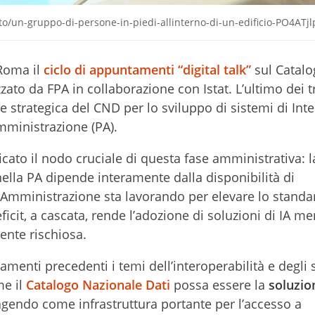
oto/un-gruppo-di-persone-in-piedi-allinterno-di-un-edificio-PO4ATjl
 Roma il
ciclo di appuntamenti “digital talk”
sul Catalo
ato da FPA in collaborazione con Istat. L’ultimo dei t
e strategica del CND per lo sviluppo di sistemi di Inte
 Amministrazione (PA).
ficato il nodo cruciale di questa fase amministrativa: l
 nella PA dipende interamente dalla disponibilità di
 Amministrazione sta lavorando per elevare lo standa
ficit, a cascata, rende l’adozione di soluzioni di IA m
mente rischiosa.
enti precedenti i temi dell’interoperabilità e degli
me il
Catalogo Nazionale Dati
possa essere la
soluzio
agendo come infrastruttura portante per l’accesso a