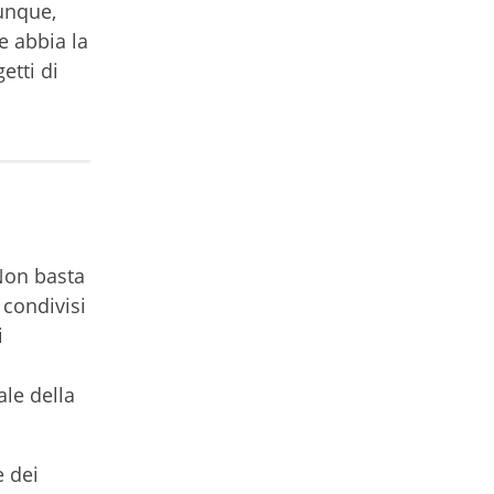
dunque,
e abbia la
etti di
Non basta
 condivisi
i
i
ale della
e dei