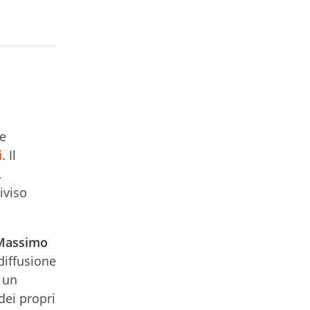
ne
i
. Il
,
iviso
Massimo
diffusione
 un
dei propri