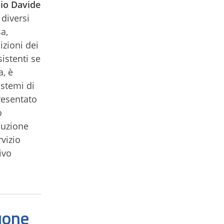
zio Davide
 diversi
a,
izioni dei
istenti se
a, è
istemi di
resentato
o
luzione
rvizio
ivo
uone