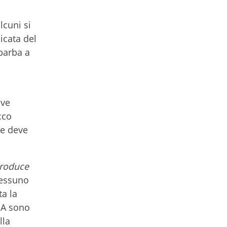
lcuni si
icata del
barba a
eve
cco
me deve
produce
nessuno
ta la
PA sono
lla