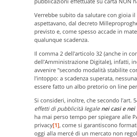
pubblicazioni effettuate su carta NON h
Verrebbe subito da salutare con gioia il
aspettavano, dal decreto Milleproprogh
previsto e, come spesso accade in mater
qualunque scadenza.
Il comma 2 dell’articolo 32 (anche in c
dell’Amministrazione Digitale), infatti, 
avvenire “secondo modalità stabilite con
l’intoppo: a scadenza superata, nessun
essere fatto un albo pretorio on line pe
Si consideri, inoltre, che secondo l’art
effetti di pubblicità legale
nei casi e ne
ha mai perso tempo per spiegare alle PA c
privacy
[1]
, come si garantiscono formati
oggi alla mercé di un mercato non regola