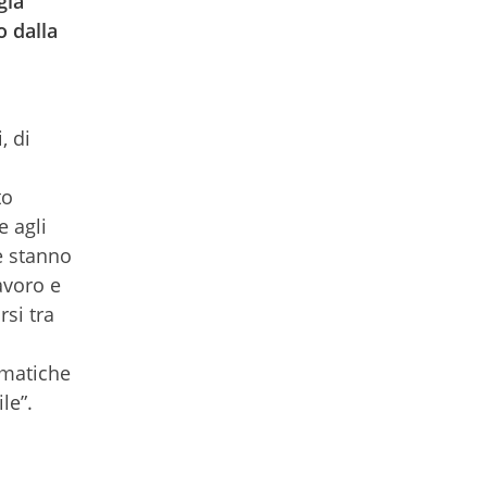
già
o dalla
, di
to
e agli
e stanno
avoro e
si tra
rmatiche
le”.