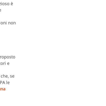
zioso è
e
ioni non
proposto
ori e
 che, se
PA le
una