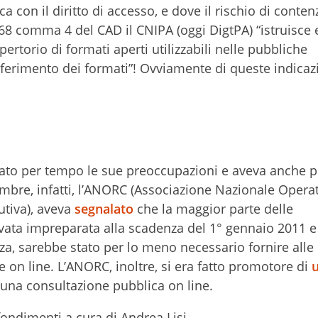
a con il diritto di accesso, e dove il rischio di conten
 68 comma 4 del CAD il CNIPA (oggi DigtPA) “istruisce 
ertorio di formati aperti utilizzabili nelle pubbliche
sferimento dei formati”! Ovviamente di queste indicaz
vato per tempo le sue preoccupazioni e aveva anche 
embre, infatti, l’ANORC (Associazione Nazionale Operat
utiva), aveva
segnalato
che la maggior parte delle
vata impreparata alla scadenza del 1° gennaio 2011 e
za, sarebbe stato per lo meno necessario fornire alle 
e on line. L’ANORC, inoltre, si era fatto promotore di
una consultazione pubblica on line.
ofondimenti a cura di Andrea Lisi