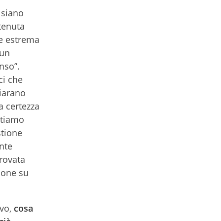
 siano
tenuta
te estrema
 un
nso”.
ci che
iarano
a certezza
stiamo
stione
nte
provata
ione su
ivo,
cosa