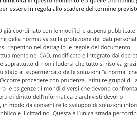
in difficoltà in questo momento e a quelle che hanno 
per essere in regola allo scadere del termine previst
AD già coordinato con le modifiche appena pubblicate
ione della normativa sulla protezione dei dati personali
si rispettino nel dettaglio le regole del documento
ttualmente nel CAD, modificato e integrato dal decre
 soprattutto di non illudersi che tutto si risolva grazi
istato al supermercato delle soluzioni “a norma” ch
Occorre procedere con prudenza, istituire gruppi di l
ero le esigenze di mondi diversi che devono confrontar
rti di diritto dell’informatica e archivisti devono
, in modo da consentire lo sviluppo di soluzioni info
lico e il cittadino. Questa è l’unica strada percorribi