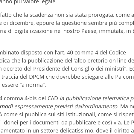
anno più valore legale.
 fatto che la scadenza non sia stata prorogata, come a
e di dicembre, eppure la questione sembra più compl
ia di digitalizzazione nel nostro Paese, immutata, in 
ombinato disposto con l’art. 40 comma 4 del Codice
indica che la pubblicazione dell’albo pretorio on line d
 decreto del Presidente del Consiglio dei ministri”. E
a traccia del DPCM che dovrebbe spiegare alle Pa co
r essere “a norma”.
. 54 comma 4-bis del CAD
la pubblicazione telematica 
i modi
espressamente previsti dall’ordinamento
. Ma 
ome si pubblica sui siti istituzionali, come si rispet
 idonei per i documenti da pubblicare e così via. Le 
mentato in un settore delicatissimo, dove il diritto a