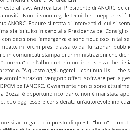
iesto all’avv.
Andrea Lisi
, Presidente di ANORC, se ci
a novità. Non ci sono regole tecniche e neppure si è 
ta ANORC. Eppure si tratta di interventi di cui si sen
ma sia istituito in seno alla Presidenza del Consiglio
 con decisione l’emergenza e sono fiducioso in tal se
i imbatte in forum presi d’assalto dai funzionari pubbli
 e in comunicati stampa di amministrazioni che dich
 “a norma” per l’albo pretorio on line… senza che ci si
 pretorio. “A questo aggiungerei – continua Lisi – che 
le amministrazioni vengono offerti software per la ge
 di DPCM dell’ANORC. Ovviamente non ci sono attualme
, la Bozza, è opportuno ricordarlo, non è mai stata ap
mo, può oggi essere considerata un’autorevole indicaz
atore si accorga al più presto di questo “buco” normat