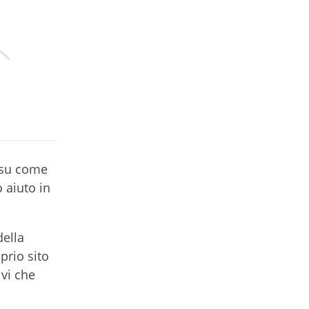
e su come
 aiuto in
della
prio sito
ivi che