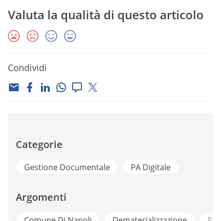
Valuta la qualità di questo articolo
Condividi
Categorie
Gestione Documentale
PA Digitale
Argomenti
e
Comune Di Napoli
Dematerializzazione
Pub