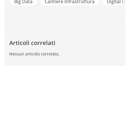
e
Big Data
Cantiere Infrastruttura
Digital Div
Articoli correlati
Nessun articolo correlato.