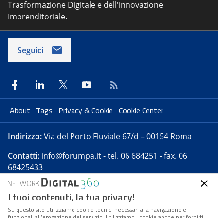
Trasformazione Digitale e dell'innovazione
Imprenditoriale.
Seguici
About
Tags
Privacy & Cookie
Cookie Center
Indirizzo:
Via del Porto Fluviale 67/d – 00154 Roma
Contatti:
info@forumpa.it
- tel. 06 684251 - fax. 06
68425433
I tuoi contenuti, la tua privacy!
Forumpa.it
è una pubblicazione telematica iscritta
presso Registro della stampa del Tribunale di Roma -
Su questo sito utilizziamo cookie tecnici necessari alla navigazione e
funzionali all’erogazione del servizio. Utilizziamo i cookie anche per fornirti