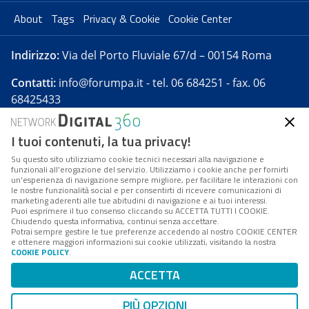
About
Tags
Privacy & Cookie
Cookie Center
Indirizzo:
Via del Porto Fluviale 67/d – 00154 Roma
Contatti:
info@forumpa.it
- tel. 06 684251 - fax. 06
68425433
I tuoi contenuti, la tua privacy!
Forumpa.it
è una pubblicazione telematica iscritta
presso Registro della stampa del Tribunale di Roma -
Su questo sito utilizziamo cookie tecnici necessari alla navigazione e
funzionali all’erogazione del servizio. Utilizziamo i cookie anche per fornirti
Reg. n. 182 del 2 maggio 2008 - Direttore resp. Michela
un’esperienza di navigazione sempre migliore, per facilitare le interazioni con
Stentella
le nostre funzionalità social e per consentirti di ricevere comunicazioni di
marketing aderenti alle tue abitudini di navigazione e ai tuoi interessi.
FPA s.r.l. è società soggetta a Direzione e
Puoi esprimere il tuo consenso cliccando su ACCETTA TUTTI I COOKIE.
Coordinamento da parte di Digital360 S.p.A. - FPA s.r.l.
Chiudendo questa informativa, continui senza accettare.
Potrai sempre gestire le tue preferenze accedendo al nostro COOKIE CENTER
è un'azienda certificata per il sistema di management
e ottenere maggiori informazioni sui cookie utilizzati, visitando la nostra
COOKIE POLICY
.
di qualità SQS (ISO 9001)
Codice Fiscale/Partita IVA n. 10693191008 - R.E.A. Roma
ACCETTA
n. 1249791. ISP AWS
PIÙ OPZIONI
Mappa del sito