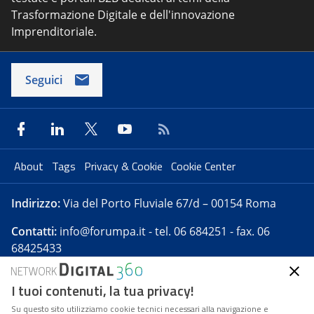
Trasformazione Digitale e dell'innovazione
Imprenditoriale.
Seguici
About
Tags
Privacy & Cookie
Cookie Center
Indirizzo:
Via del Porto Fluviale 67/d – 00154 Roma
Contatti:
info@forumpa.it
- tel. 06 684251 - fax. 06
68425433
I tuoi contenuti, la tua privacy!
Forumpa.it
è una pubblicazione telematica iscritta
presso Registro della stampa del Tribunale di Roma -
Su questo sito utilizziamo cookie tecnici necessari alla navigazione e