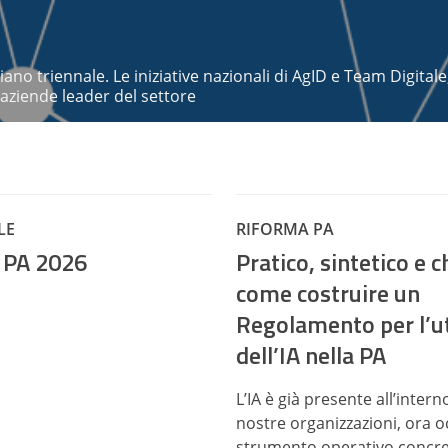
piano triennale. Le iniziative nazionali di AgID e Team Digitale,
e aziende leader del settore
LE
RIFORMA PA
PA 2026
Pratico, sintetico e c
come costruire un
Regolamento per l’ut
dell’IA nella PA
L’IA è già presente all’intern
nostre organizzazioni, ora 
strumento operativo concre