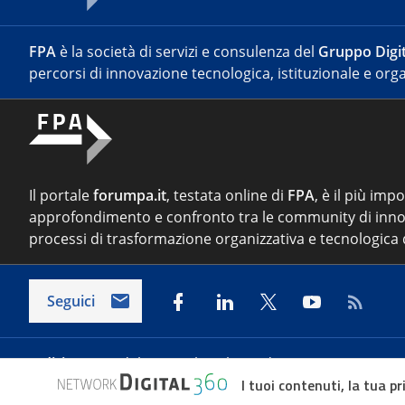
FPA
è la società di servizi e consulenza del
Gruppo Digit
percorsi di innovazione tecnologica, istituzionale e orga
Il portale
forumpa.it
, testata online di
FPA
, è il più imp
approfondimento e confronto tra le community di inno
processi di trasformazione organizzativa e tecnologica d
Seguici
Indirizzo:
Via del Porto Fluviale 67/d – 00154 Roma
I tuoi contenuti, la tua pr