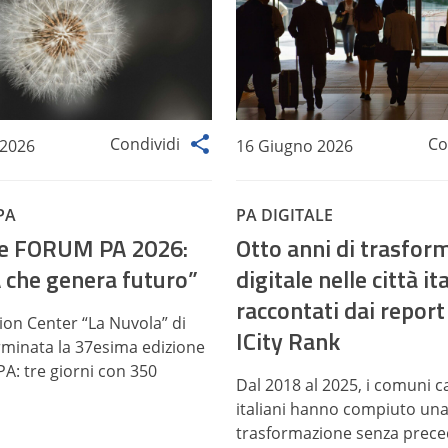
Condividi
Co
 2026
16 Giugno 2026
PA
PA DIGITALE
de FORUM PA 2026:
Otto anni di trasfor
 che genera futuro”
digitale nelle città it
raccontati dai repor
ion Center “La Nuvola” di
ICity Rank
minata la 37esima edizione
A: tre giorni con 350
Dal 2018 al 2025, i comuni 
italiani hanno compiuto un
trasformazione senza preced