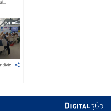
l...
ndividi