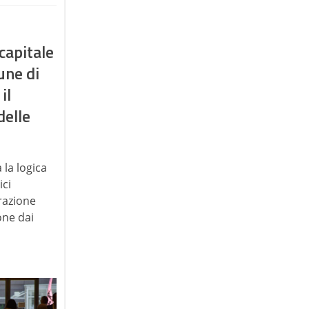
capitale
une di
il
delle
la logica
ici
razione
one dai