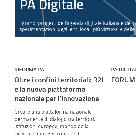
PA Digitale
I grandi progetti dell’agenda digitale italiana e del 
sperimentazioni degli enti locali più virtuosi e dell
RIFORMA PA
PA DIGITA
Oltre i confini territoriali: R2I
FORUM 
e la nuova piattaforma
nazionale per l’innovazione
Creare una piattaforma nazionale
permanente di dialogo tra territori,
istituzioni europee, mondo della
ricerca e imprese: con questo