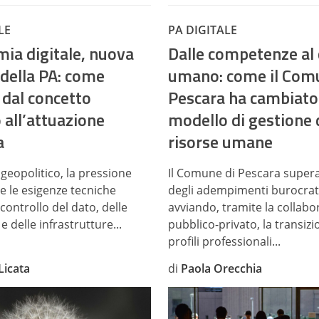
LE
PA DIGITALE
ia digitale, nuova
Dalle competenze al 
 della PA: come
umano: come il Com
 dal concetto
Pescara ha cambiato 
 all’attuazione
modello di gestione 
a
risorse umane
 geopolitico, la pressione
Il Comune di Pescara supera 
e le esigenze tecniche
degli adempimenti burocrat
controllo del dato, delle
avviando, tramite la collabo
e delle infrastrutture...
pubblico-privato, la transizi
profili professionali...
Licata
di
Paola Orecchia