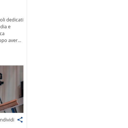
oli dedicati
edia e
ica
po aver...
ndividi