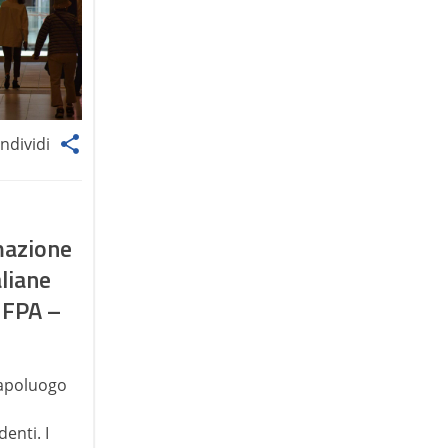
ndividi
mazione
aliane
t FPA –
capoluogo
a
enti. I