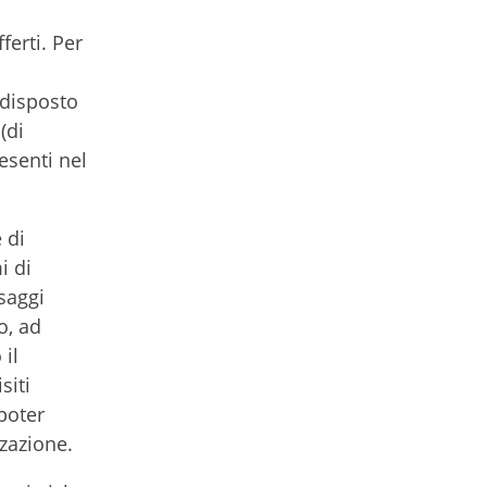
ferti. Per
 disposto
(di
resenti nel
e di
i di
saggi
o, ad
 il
siti
 poter
zazione.