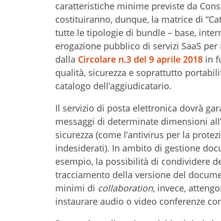
caratteristiche minime previste da Consip 
costituiranno, dunque, la matrice di “Cata
tutte le tipologie di bundle – base, int
erogazione pubblico di servizi SaaS per 
dalla
Circolare n.3 del 9 aprile 2018
in f
qualità, sicurezza e soprattutto portabilit
catalogo dell’aggiudicatario.
Il servizio di posta elettronica dovrà garan
messaggi di determinate dimensioni all’
sicurezza (come l’antivirus per la prote
indesiderati). In ambito di gestione do
esempio, la possibilità di condividere del
tracciamento della versione del document
minimi di
collaboration
, invece, attengo
instaurare audio o video conferenze con