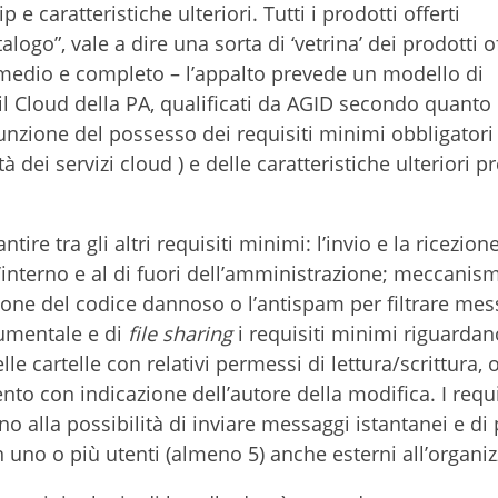
e caratteristiche ulteriori. Tutti i prodotti offerti
logo”, vale a dire una sorta di ‘vetrina’ dei prodotti of
ermedio e completo – l’appalto prevede un modello di
il Cloud della PA, qualificati da AGID secondo quanto
unzione del possesso dei requisiti minimi obbligatori 
à dei servizi cloud ) e delle caratteristiche ulteriori p
tire tra gli altri requisiti minimi: l’invio e la ricezion
interno e al di fuori dell’amministrazione; meccanism
zione del codice dannoso o l’antispam per filtrare mes
cumentale e di
file sharing
i requisiti minimi riguardan
le cartelle con relativi permessi di lettura/scrittura, o
o con indicazione dell’autore della modifica. I requi
no alla possibilità di inviare messaggi istantanei e di
 uno o più utenti (almeno 5) anche esterni all’organiz