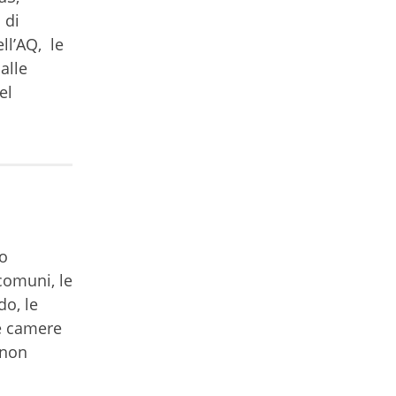
 di
ll’AQ, le
alle
el
do
comuni, le
do, le
le camere
 non