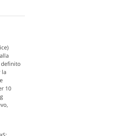
ice)
alla
 definito
 la
re
er 10
ng
evo,
aS;