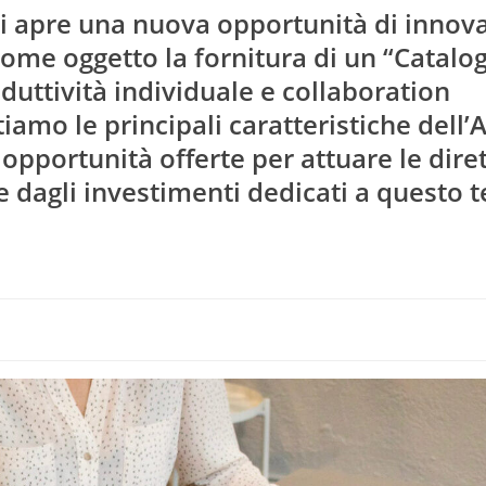
si apre una nuova opportunità di innov
Cloud Com
ome oggetto la fornitura di un “Catalog
duttività individuale e collaboration
tiamo le principali caratteristiche dell
opportunità offerte per attuare le dirett
 e dagli investimenti dedicati a questo 