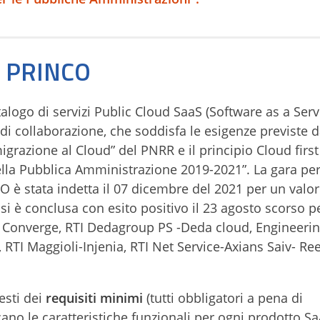
o PRINCO
catalogo di servizi Public Cloud SaaS (Software as a Serv
 di collaborazione, che soddisfa le esigenze previste d
migrazione al Cloud” del PNRR e il principio Cloud first
ella Pubblica Amministrazione 2019-2021”. La gara per
 è stata indetta il 07 dicembre del 2021 per un valo
 è conclusa con esito positivo il 23 agosto scorso p
ba, Converge, RTI Dedagroup PS -Deda cloud, Engineeri
 RTI Maggioli-Injenia, RTI Net Service-Axians Saiv- Re
iesti dei
requisiti minimi
(tutti obbligatori a pena di
icano le caratteristiche funzionali per ogni prodotto Sa