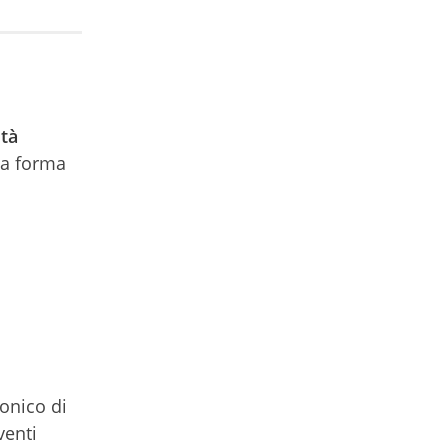
ità
la forma
ronico di
venti