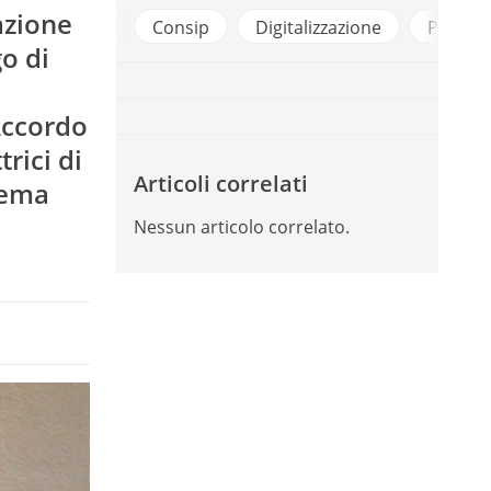
azione
puting
Consip
Digitalizzazione
PNRR
o di
’Accordo
rici di
Articoli correlati
tema
Nessun articolo correlato.