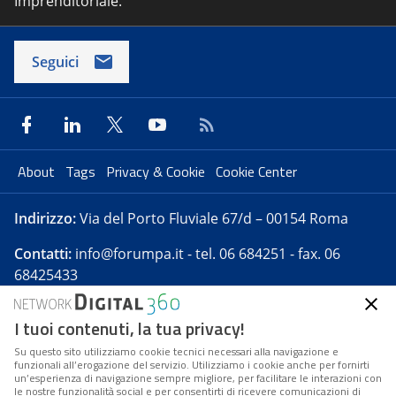
Imprenditoriale.
Seguici
About
Tags
Privacy & Cookie
Cookie Center
Indirizzo:
Via del Porto Fluviale 67/d – 00154 Roma
Contatti:
info@forumpa.it
- tel. 06 684251 - fax. 06
68425433
I tuoi contenuti, la tua privacy!
Forumpa.it
è una pubblicazione telematica iscritta
presso Registro della stampa del Tribunale di Roma -
Su questo sito utilizziamo cookie tecnici necessari alla navigazione e
funzionali all’erogazione del servizio. Utilizziamo i cookie anche per fornirti
Reg. n. 182 del 2 maggio 2008 - Direttore resp. Michela
un’esperienza di navigazione sempre migliore, per facilitare le interazioni con
Stentella
le nostre funzionalità social e per consentirti di ricevere comunicazioni di