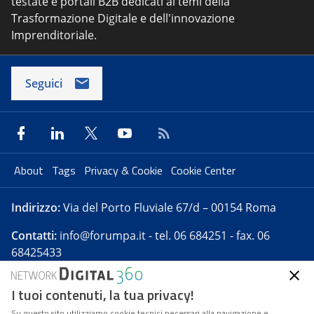
testate e portali B2B dedicati ai temi della
Trasformazione Digitale e dell'innovazione
Imprenditoriale.
Seguici
About
Tags
Privacy & Cookie
Cookie Center
Indirizzo:
Via del Porto Fluviale 67/d – 00154 Roma
Contatti:
info@forumpa.it
- tel. 06 684251 - fax. 06
68425433
I tuoi contenuti, la tua privacy!
Forumpa.it
è una pubblicazione telematica iscritta
presso Registro della stampa del Tribunale di Roma -
Su questo sito utilizziamo cookie tecnici necessari alla navigazione e