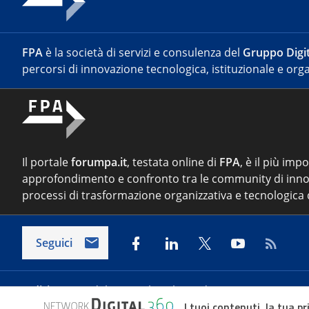
FPA
è la società di servizi e consulenza del
Gruppo Digit
percorsi di innovazione tecnologica, istituzionale e orga
Il portale
forumpa.it
, testata online di
FPA
, è il più imp
approfondimento e confronto tra le community di inno
processi di trasformazione organizzativa e tecnologica d
Seguici
Indirizzo:
Via del Porto Fluviale 67/d – 00154 Roma
I tuoi contenuti, la tua pr