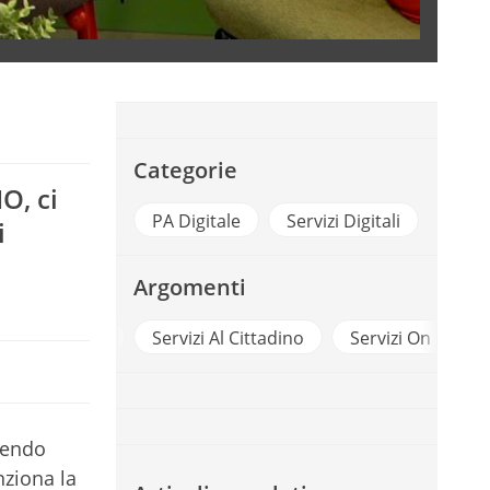
Categorie
O, ci
PA Digitale
Servizi Digitali
i
Argomenti
app io
Servizi Al Cittadino
Servizi On Line
acendo
ziona la