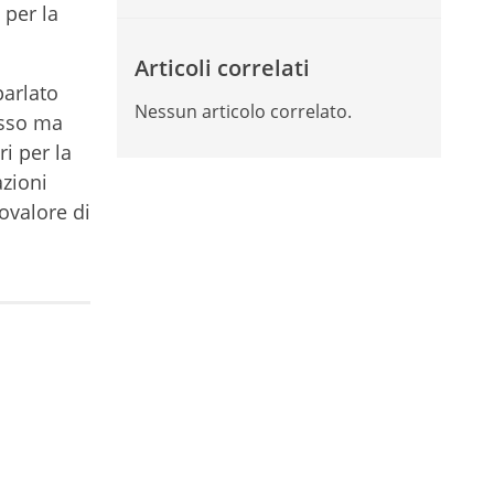
 per la
Articoli correlati
parlato
Nessun articolo correlato.
esso ma
i per la
azioni
ovalore di