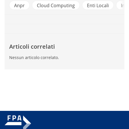
Anpr
Cloud Computing
Enti Locali
Int
Articoli correlati
Nessun articolo correlato.