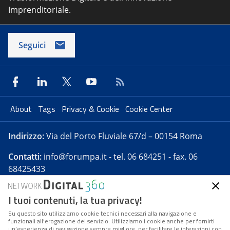
Imprenditoriale.
Seguici
About
Tags
Privacy & Cookie
Cookie Center
Indirizzo:
Via del Porto Fluviale 67/d – 00154 Roma
Contatti:
info@forumpa.it
- tel. 06 684251 - fax. 06
68425433
I tuoi contenuti, la tua privacy!
Forumpa.it
è una pubblicazione telematica iscritta
presso Registro della stampa del Tribunale di Roma -
Su questo sito utilizziamo cookie tecnici necessari alla navigazione e
funzionali all’erogazione del servizio. Utilizziamo i cookie anche per fornirti
Reg. n. 182 del 2 maggio 2008 - Direttore resp. Michela
un’esperienza di navigazione sempre migliore, per facilitare le interazioni con