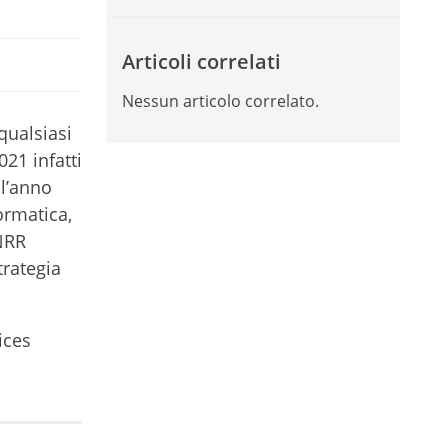
Articoli correlati
Nessun articolo correlato.
qualsiasi
21 infatti
ll’anno
ormatica,
NRR
trategia
ices