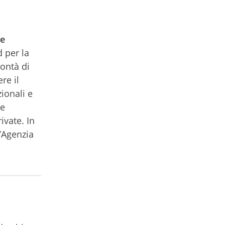
de
 per la
ontà di
re il
zionali e
ne
ivate. In
l’Agenzia