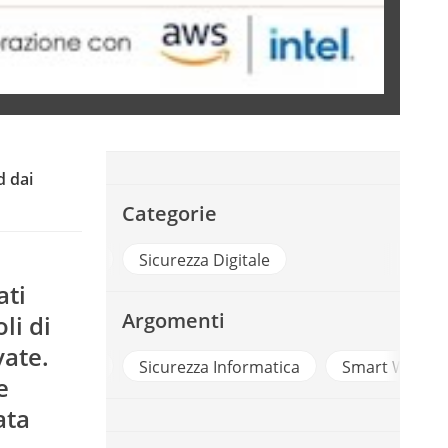
d dai
Categorie
PA Digitale
Sicurezza Digitale
ati
Argomenti
li di
vate.
ud Computing
Sicurezza Informatica
Smart Workin
e
ata