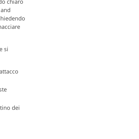
do chiaro
 and
ichiedendo
nacciare
e si
 attacco
ste
stino dei