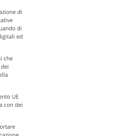
azione di
tative
ttuando di
igitali ed
i che
 dei
ella
mento UE
ra con dei
ortare
icazione