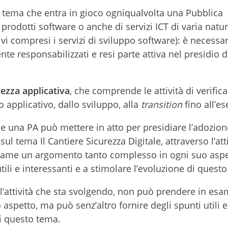
, tema che entra in gioco ogniqualvolta una Pubblica
 prodotti software o anche di servizi ICT di varia natu
ivi compresi i servizi di sviluppo software): è necessa
nte responsabilizzati e resi parte attiva nel presidio d
rezza applicativa
, che comprende le attività di verifica
io applicativo, dallo sviluppo, alla
transition
fino all’es
he una PA può mettere in atto per presidiare l’adozion
sul tema Il Cantiere Sicurezza Digitale, attraverso l’att
esame un argomento tanto complesso in ogni suo asp
utili e interessanti e a stimolare l’evoluzione di quest
so l’attività che sta svolgendo, non può prendere in es
spetto, ma può senz’altro fornire degli spunti utili e
di questo tema.