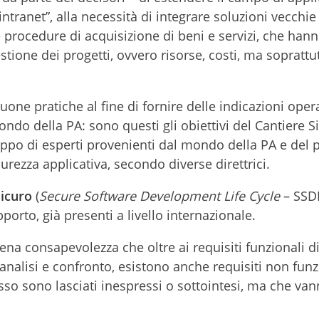
intranet”, alla necessità di integrare soluzioni vecchi
le procedure di acquisizione di beni e servizi, che han
estione dei progetti, ovvero risorse, costi, ma sopratt
ne pratiche al fine di fornire delle indicazioni opera
ndo della PA: sono questi gli obiettivi del Cantiere S
ppo di esperti provenienti dal mondo della PA e del p
curezza applicativa, secondo diverse direttrici.
 sicuro
(
Secure Software Development Life Cycle
– SSD
porto, già presenti a livello internazionale.
piena consapevolezza che oltre ai requisiti funzionali d
analisi e confronto, esistono anche requisiti non funz
esso sono lasciati inespressi o sottointesi, ma che va