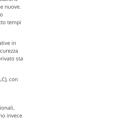
e e nuove.
no
utto tempi
tive in
icurezza
rivato sta
LC), con
i
ionali,
nno invece