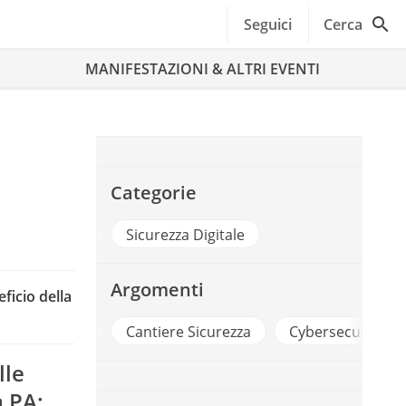
Seguici
Cerca
MANIFESTAZIONI & ALTRI EVENTI
Categorie
PA Digitale
Sicurezza Digitale
Argomenti
eficio della
App
Cantiere Sicurezza
Cybersecurity
lle
a PA: