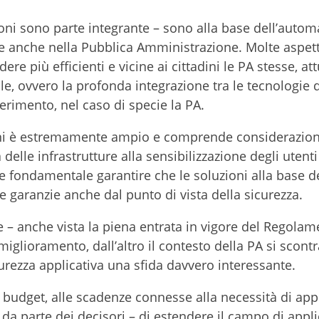
zioni sono parte integrante – sono alla base dell’autom
come anche nella Pubblica Amministrazione. Molte aspet
dere più efficienti e vicine ai cittadini le PA stesse, a
le, ovvero la profonda integrazione tra le tecnologie d
iferimento, nel caso di specie la PA.
ioni è estremamente ampio e comprende considerazion
delle infrastrutture alla sensibilizzazione degli utenti
e fondamentale garantire che le soluzioni alla base d
 garanzie anche dal punto di vista della sicurezza.
nte – anche vista la piena entrata in vigore del Regola
iglioramento, dall’altro il contesto della PA si scont
curezza applicativa una sfida davvero interessante.
i budget, alle scadenze connesse alla necessità di app
da parte dei decisori – di estendere il campo di appl