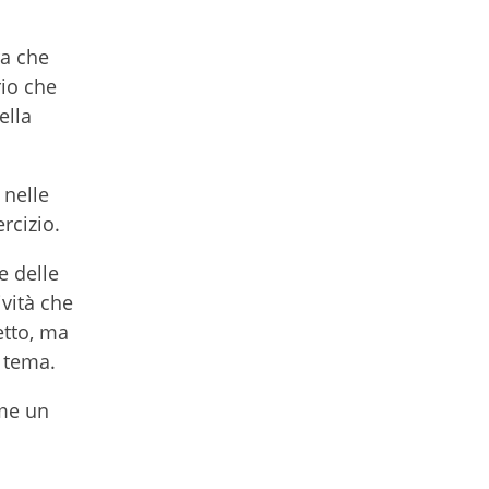
ra che
rio che
ella
 nelle
ercizio.
e delle
ività che
etto, ma
o tema.
ame un