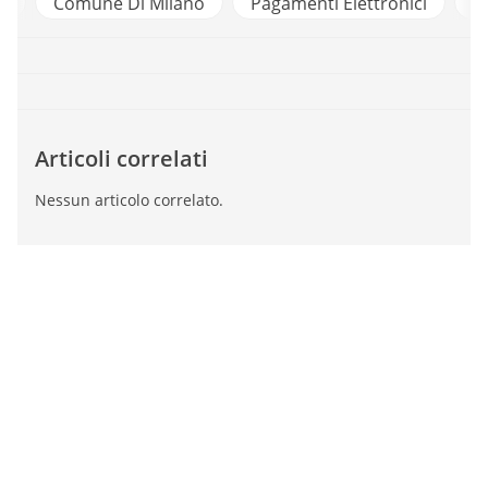
Comune Di Milano
Pagamenti Elettronici
Polite
Articoli correlati
Nessun articolo correlato.