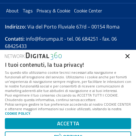
About
Tags
Privacy & Cookie
Cookie Center
Indirizzo:
Via del Porto Fluviale 67/d – 00154 Roma
Contatti:
info@forumpa.it
- tel. 06 684251 - fax. 06
68425433
I tuoi contenuti, la tua privacy!
Forumpa.it
è una pubblicazione telematica iscritta
presso Registro della stampa del Tribunale di Roma -
Su questo sito utilizziamo cookie tecnici necessari alla navigazione e
funzionali all’erogazione del servizio. Utilizziamo i cookie anche per fornirti
Reg. n. 182 del 2 maggio 2008 - Direttore resp. Michela
un’esperienza di navigazione sempre migliore, per facilitare le interazioni con
Stentella
le nostre funzionalità social e per consentirti di ricevere comunicazioni di
marketing aderenti alle tue abitudini di navigazione e ai tuoi interessi.
FPA s.r.l. è società soggetta a Direzione e
Puoi esprimere il tuo consenso cliccando su ACCETTA TUTTI I COOKIE.
Coordinamento da parte di Digital360 S.p.A. - FPA s.r.l.
Chiudendo questa informativa, continui senza accettare.
Potrai sempre gestire le tue preferenze accedendo al nostro COOKIE CENTER
è un'azienda certificata per il sistema di management
e ottenere maggiori informazioni sui cookie utilizzati, visitando la nostra
COOKIE POLICY
.
di qualità SQS (ISO 9001)
Codice Fiscale/Partita IVA n. 10693191008 - R.E.A. Roma
ACCETTA
n. 1249791. ISP AWS