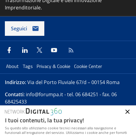
Trasformazione Digitale e dell'innovazione
Imprenditoriale.
Seguici
About
Tags
Privacy & Cookie
Cookie Center
Indirizzo:
Via del Porto Fluviale 67/d – 00154 Roma
Contatti:
info@forumpa.it
- tel. 06 684251 - fax. 06
68425433
I tuoi contenuti, la tua privacy!
Forumpa.it
è una pubblicazione telematica iscritta
presso Registro della stampa del Tribunale di Roma -
Su questo sito utilizziamo cookie tecnici necessari alla navigazione e
funzionali all’erogazione del servizio. Utilizziamo i cookie anche per fornirti
Reg. n. 182 del 2 maggio 2008 - Direttore resp. Michela