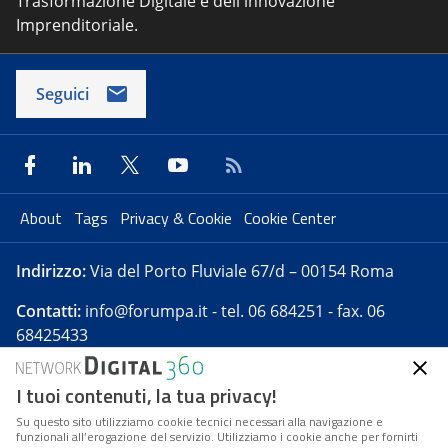
Trasformazione Digitale e dell'innovazione
Imprenditoriale.
Seguici
About
Tags
Privacy & Cookie
Cookie Center
Indirizzo:
Via del Porto Fluviale 67/d – 00154 Roma
Contatti:
info@forumpa.it
- tel. 06 684251 - fax. 06
68425433
I tuoi contenuti, la tua privacy!
Forumpa.it
è una pubblicazione telematica iscritta
presso Registro della stampa del Tribunale di Roma -
Su questo sito utilizziamo cookie tecnici necessari alla navigazione e
funzionali all’erogazione del servizio. Utilizziamo i cookie anche per fornirti
Reg. n. 182 del 2 maggio 2008 - Direttore resp. Michela