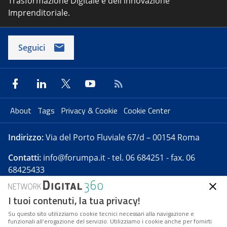
Trasformazione Digitale e dell'innovazione
Imprenditoriale.
Seguici
About
Tags
Privacy & Cookie
Cookie Center
Indirizzo:
Via del Porto Fluviale 67/d – 00154 Roma
Contatti:
info@forumpa.it
- tel. 06 684251 - fax. 06
68425433
I tuoi contenuti, la tua privacy!
Forumpa.it
è una pubblicazione telematica iscritta
presso Registro della stampa del Tribunale di Roma -
Su questo sito utilizziamo cookie tecnici necessari alla navigazione e
funzionali all’erogazione del servizio. Utilizziamo i cookie anche per fornirti
Reg. n. 182 del 2 maggio 2008 - Direttore resp. Michela