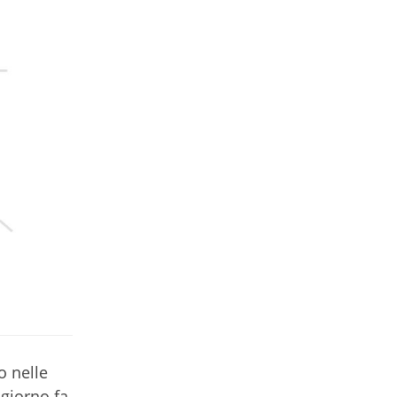
o nelle
giorno fa.