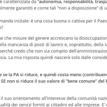
 caratterizzata da “
autonomia, responsabilità, trasp
onalmente garantiti e come tali “non a disposizione” di 
anda iniziale: è una cosa buona o cattiva per il Paes
o?
ne che misure del genere accrescano la disoccupazio
ella mancanza di posti di lavoro e, soprattutto, della 
a perché credo che non sia compito dell’amministrazio
sia. La mia risposta quindi nascerà solo dalle consid
 se la PA si riduce, e quindi costa meno (contribuen
lo SE non si riduce il suo valore di “bene comune” del 
il suo orientamento all’interesse della comunità nazi
lità dei servizi forniti ai cittadini ed alle imprese. E’