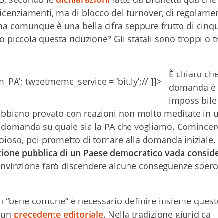
 licenziamenti, ma di blocco del turnover, di regolame
 ma comunque è una bella cifra seppure frutto di cinq
 piccola questa riduzione? Gli statali sono troppi o 
È chiaro che
A’; tweetmeme_service = ‘bit.ly’;// ]]>
domanda è
impossibile
abbiano provato con reazioni non molto meditate in 
la domanda su quale sia la PA che vogliamo. Comincer
noioso, poi prometto di tornare alla domanda iniziale.
ione pubblica di un Paese democratico vada consid
nvinzione farò discendere alcune conseguenze sper
un “bene comune” è necessario definire insieme quest
n un
precedente editoriale
.
Nella tradizione giuridica