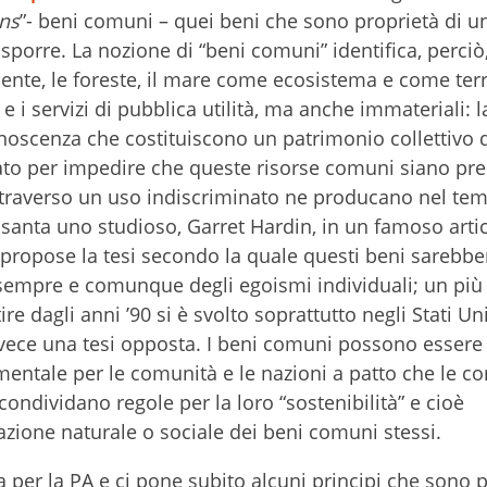
ns
”- beni comuni – quei beni che sono proprietà di u
porre. La nozione di “beni comuni” identifica, perciò, 
iente, le foreste, il mare come ecosistema e come terr
 e i servizi di pubblica utilità, ma anche immateriali: l
 conoscenza che costituiscono un patrimonio collettivo 
ato per impedire che queste risorse comuni siano pre
attraverso un uso indiscriminato ne producano nel te
ssanta uno studioso, Garret Hardin, in un famoso arti
 propose la tesi secondo la quale questi beni sarebbe
 sempre e comunque degli egoismi individuali; un più
 dagli anni ’90 si è svolto soprattutto negli Stati Unit
vece una tesi opposta.
I beni comuni possono essere
amentale per le comunità e le nazioni a patto che le c
 condividano regole per la loro “sostenibilità” e cioè
razione naturale o sociale dei beni comuni stessi.
er la PA e ci pone subito alcuni principi che sono p