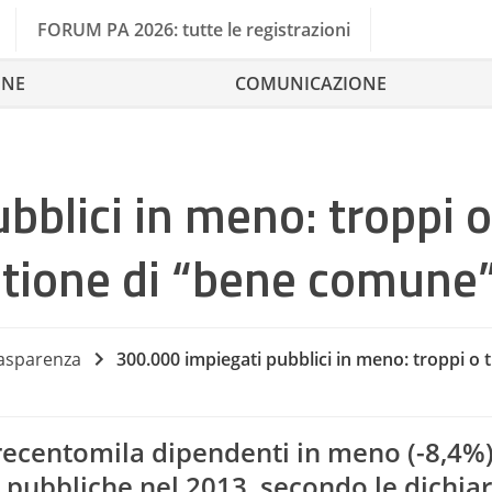
FORUM PA 2026: tutte le registrazioni
ONE
COMUNICAZIONE
bblici in meno: troppi o
tione di “bene comune”
Partecipazione 
rasparenza
300.000 impiegati pubblici in meno: troppi o
A
recentomila dipendenti in meno (-8,4%
 pubbliche nel 2013, secondo le
dichia