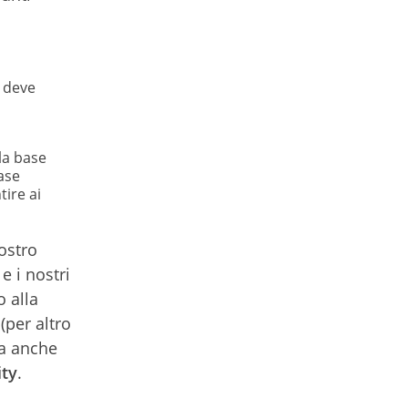
, deve
la base
base
tire ai
ostro
e i nostri
 alla
(per altro
a anche
ity
.