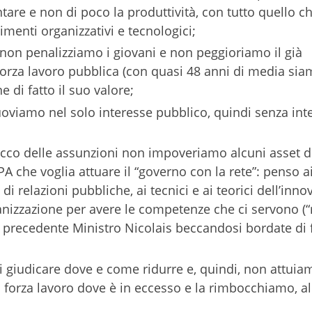
re e non di poco la produttività, con tutto quello c
menti organizzativi e tecnologici;
r non penalizziamo i giovani e non peggioriamo il già
rza lavoro pubblica (con quasi 48 anni di media sia
 di fatto il suo valore;
uoviamo nel solo interesse pubblico, quindi senza inte
occo delle assunzioni non impoveriamo alcuni asset d
che voglia attuare il “governo con la rete”: penso ai
di relazioni pubbliche, ai tecnici e ai teorici dell’inno
ganizzazione per avere le competenze che ci servono 
 il precedente Ministro Nicolais beccandosi bordate di
i giudicare dove e come ridurre e, quindi, non attuiam
 forza lavoro dove è in eccesso e la rimbocchiamo, a