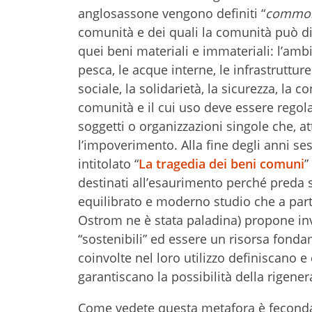
anglosassone vengono definiti “
commo
comunità e dei quali la comunità può dis
quei beni materiali e immateriali: l’amb
pesca, le acque interne, le infrastrutture
sociale, la solidarietà, la sicurezza, la
comunità e il cui uso deve essere regol
soggetti o organizzazioni singole che, 
l’impoverimento. Alla fine degli anni se
intitolato “
La tragedia dei beni comuni
”
destinati all’esaurimento perché preda
equilibrato e moderno studio che a partire
Ostrom ne è stata paladina) propone in
“sostenibili” ed essere un risorsa fond
coinvolte nel loro utilizzo definiscano e
garantiscano la possibilità della rigene
Come vedete questa metafora è feconda p