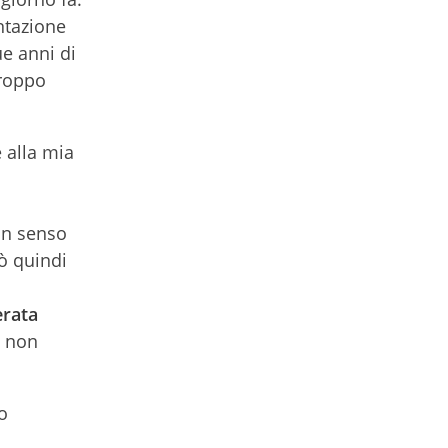
ntazione
ue anni di
troppo
 alla mia
un senso
ò quindi
erata
o non
o