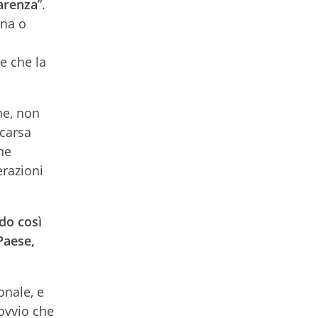
arenza
”.
una o
e che la
ne, non
scarsa
ne
erazioni
do così
Paese,
onale, e
 ovvio che