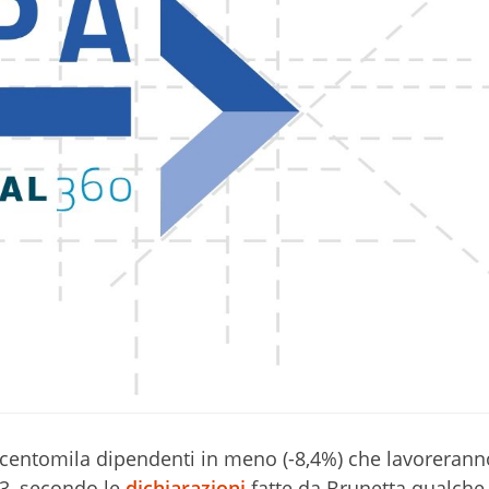
centomila dipendenti in meno (-8,4%) che lavorerann
3, secondo le
dichiarazioni
fatte da Brunetta qualche 