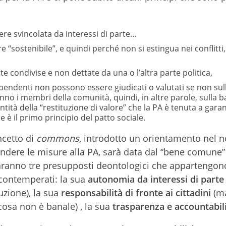
re svincolata da interessi di parte…
sostenibile”, e quindi perché non si estingua nei conflitti
 condivise e non dettate da una o l’altra parte politica,
 dipendenti non possono essere giudicati o valutati se non sul
hanno i membri della comunità, quindi, in altre parole, sulla 
ntità della “restituzione di valore” che la PA è tenuta a garan
 è il primo principio del patto sociale.
ncetto di
commons
, introdotto un orientamento nel n
rendere le misure alla PA, sarà data dal “bene comune” 
 saranno tre presupposti deontologici che appartengono
contemperati: la sua
autonomia da interessi di parte
uzione), la sua
responsabilità di fronte ai cittadini
(m
 cosa non è banale) , la sua
trasparenza e accountabil