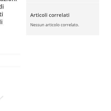
di
ti
Articoli correlati
i
Nessun articolo correlato.