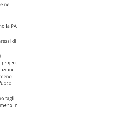
he ne
mo la PA
ressi di
i
 project
vazione:
(“meno
 fuoco
o tagli
lmeno in