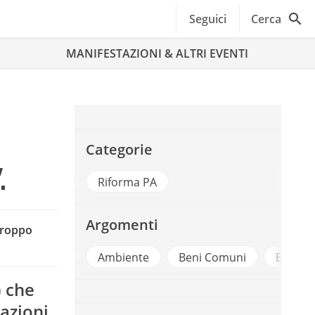
Seguici
Cerca
MANIFESTAZIONI & ALTRI EVENTI
Categorie
.
e Trasparenza
Riforma PA
Argomenti
 troppo
ccountability
Ambiente
Beni Comuni
Efficie
) che
razioni