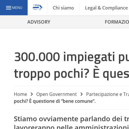
Chi siamo
Legal & Compliance
MENU
ADVISORY
FORMAZI
300.000 impiegati pu
troppo pochi? È ques
Home
Open Government
Partecipazione e T
pochi? È questione di “bene comune”.
Stiamo ovviamente parlando dei t
lavoreranno nelle amministrazioni