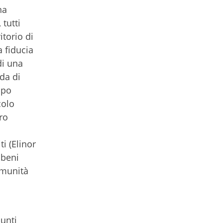
na
tutti
itorio di
a fiducia
di una
da di
mpo
colo
ro
i (Elinor
 beni
omunità
unti