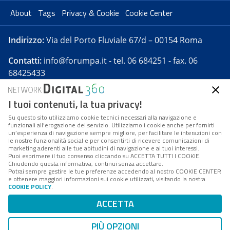
About
Tags
Privacy & Cookie
Cookie Center
Indirizzo:
Via del Porto Fluviale 67/d – 00154 Roma
Contatti:
info@forumpa.it
- tel. 06 684251 - fax. 06
68425433
I tuoi contenuti, la tua privacy!
Forumpa.it
è una pubblicazione telematica iscritta
presso Registro della stampa del Tribunale di Roma -
Su questo sito utilizziamo cookie tecnici necessari alla navigazione e
funzionali all’erogazione del servizio. Utilizziamo i cookie anche per fornirti
Reg. n. 182 del 2 maggio 2008 - Direttore resp. Michela
un’esperienza di navigazione sempre migliore, per facilitare le interazioni con
Stentella
le nostre funzionalità social e per consentirti di ricevere comunicazioni di
marketing aderenti alle tue abitudini di navigazione e ai tuoi interessi.
FPA s.r.l. è società soggetta a Direzione e
Puoi esprimere il tuo consenso cliccando su ACCETTA TUTTI I COOKIE.
Coordinamento da parte di Digital360 S.p.A. - FPA s.r.l.
Chiudendo questa informativa, continui senza accettare.
Potrai sempre gestire le tue preferenze accedendo al nostro COOKIE CENTER
è un'azienda certificata per il sistema di management
e ottenere maggiori informazioni sui cookie utilizzati, visitando la nostra
COOKIE POLICY
.
di qualità SQS (ISO 9001)
Codice Fiscale/Partita IVA n. 10693191008 - R.E.A. Roma
ACCETTA
n. 1249791. ISP AWS
PIÙ OPZIONI
Mappa del sito