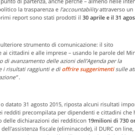
l punto di partenza, anche perché – almeno nelle inten
olitico la trasparenza e
l’accountability
attraverso un
primi report sono stati prodotti il
30 aprile e il 31 ago
 ulteriore strumento di comunicazione: il sito
 ai cittadini e alle imprese – usando le parole del Min
ato di avanzamento delle azioni dell’Agenda per la
i risultati raggiunti e di
offrire suggerimenti
sulle att
azione”
.
o datato 31 agosto 2015, riposta alcuni risultati impo
ei redditi precompilata per dipendenti e cittadini che
 delle dichiarazioni dei redditicon
19milioni di 730 o
 dell’assistenza fiscale (eliminacode), il DURC on line,