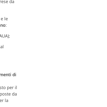
prese da
e le
ano
:
AUA);
 al
umenti di
to per il
sposte da
er la