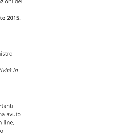
zioni del
sto 2015
.
istro
ività in
rtanti
 ha avuto
n line
,
 o