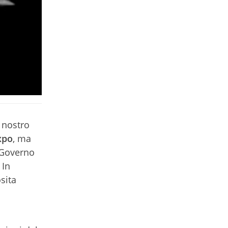
 nostro
xpo
, ma
 Governo
 In
sita