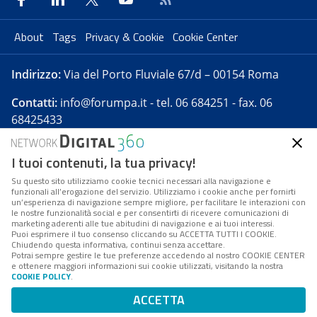
About
Tags
Privacy & Cookie
Cookie Center
Indirizzo:
Via del Porto Fluviale 67/d – 00154 Roma
Contatti:
info@forumpa.it
- tel. 06 684251 - fax. 06
68425433
I tuoi contenuti, la tua privacy!
Forumpa.it
è una pubblicazione telematica iscritta
presso Registro della stampa del Tribunale di Roma -
Su questo sito utilizziamo cookie tecnici necessari alla navigazione e
funzionali all’erogazione del servizio. Utilizziamo i cookie anche per fornirti
Reg. n. 182 del 2 maggio 2008 - Direttore resp. Michela
un’esperienza di navigazione sempre migliore, per facilitare le interazioni con
Stentella
le nostre funzionalità social e per consentirti di ricevere comunicazioni di
marketing aderenti alle tue abitudini di navigazione e ai tuoi interessi.
FPA s.r.l. è società soggetta a Direzione e
Puoi esprimere il tuo consenso cliccando su ACCETTA TUTTI I COOKIE.
Coordinamento da parte di Digital360 S.p.A. - FPA s.r.l.
Chiudendo questa informativa, continui senza accettare.
Potrai sempre gestire le tue preferenze accedendo al nostro COOKIE CENTER
è un'azienda certificata per il sistema di management
e ottenere maggiori informazioni sui cookie utilizzati, visitando la nostra
COOKIE POLICY
.
di qualità SQS (ISO 9001)
Codice Fiscale/Partita IVA n. 10693191008 - R.E.A. Roma
ACCETTA
n. 1249791. ISP AWS