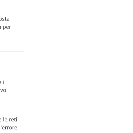
osta
i per
 i
ivo
n
 le reti
l’errore