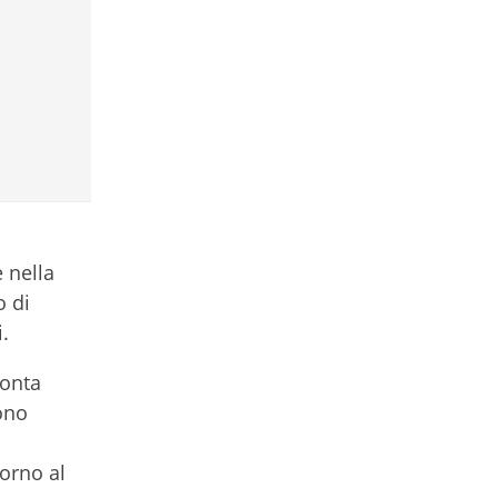
 nella
o di
.
ronta
sono
torno al