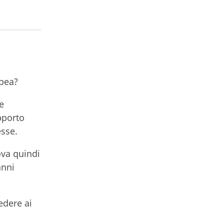
opea?
e
pporto
esse.
rova quindi
anni
edere ai