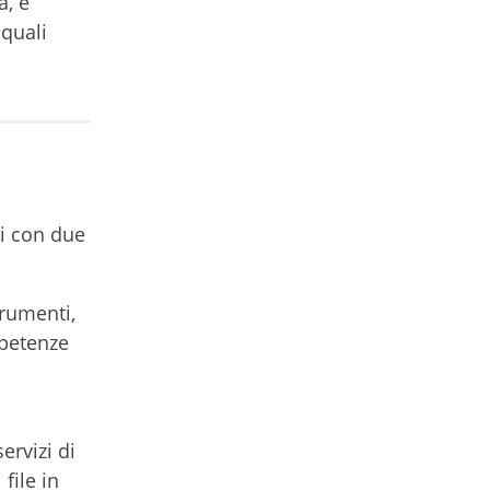
a, è
 quali
si con due
trumenti,
mpetenze
ervizi di
file in