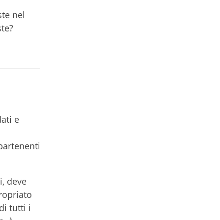
ste nel
ste?
ati e
ppartenenti
i, deve
ropriato
 tutti i