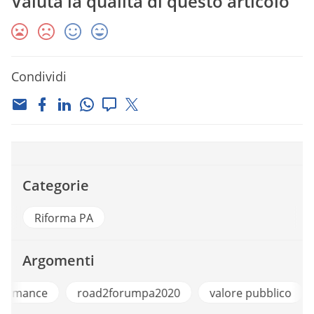
Valuta la qualità di questo articolo
Condividi
Categorie
Riforma PA
Argomenti
Performance
road2forumpa2020
valore p