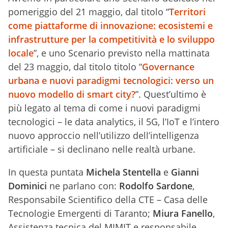
pomeriggio del 21 maggio, dal titolo “
Territori
come piattaforme di innovazione: ecosistemi e
infrastrutture per la competitività e lo sviluppo
locale
”, e uno Scenario previsto nella mattinata
del 23 maggio, dal titolo titolo “
Governance
urbana e nuovi paradigmi tecnologici: verso un
nuovo modello di smart city?
”. Quest’ultimo è
più legato al tema di come i nuovi paradigmi
tecnologici – le data analytics, il 5G, l’IoT e l’intero
nuovo approccio nell’utilizzo dell’intelligenza
artificiale – si declinano nelle realtà urbane.
In questa puntata
Michela Stentella
e
Gianni
Dominici
ne parlano con:
Rodolfo Sardone
,
Responsabile Scientifico della CTE – Casa delle
Tecnologie Emergenti di Taranto;
Miura Fanello
,
Assistenza tecnica del MIMIT e responsabile