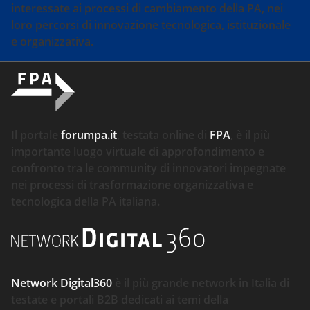
interessate ai processi di cambiamento della PA, nei
loro percorsi di innovazione tecnologica, istituzionale
e organizzativa.
Il portale
forumpa.it
, testata online di
FPA
, è il più
importante luogo virtuale di approfondimento e
confronto tra le community di innovatori impegnate
nei processi di trasformazione organizzativa e
tecnologica della PA italiana.
Network Digital360
è il più grande network in Italia di
testate e portali B2B dedicati ai temi della