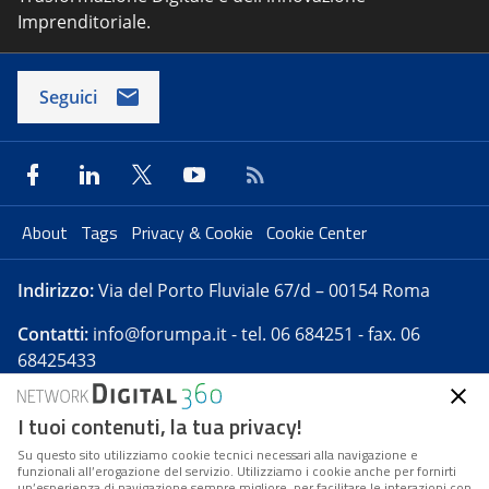
Imprenditoriale.
Seguici
About
Tags
Privacy & Cookie
Cookie Center
Indirizzo:
Via del Porto Fluviale 67/d – 00154 Roma
Contatti:
info@forumpa.it
- tel. 06 684251 - fax. 06
68425433
I tuoi contenuti, la tua privacy!
Forumpa.it
è una pubblicazione telematica iscritta
presso Registro della stampa del Tribunale di Roma -
Su questo sito utilizziamo cookie tecnici necessari alla navigazione e
funzionali all’erogazione del servizio. Utilizziamo i cookie anche per fornirti
Reg. n. 182 del 2 maggio 2008 - Direttore resp. Michela
un’esperienza di navigazione sempre migliore, per facilitare le interazioni con