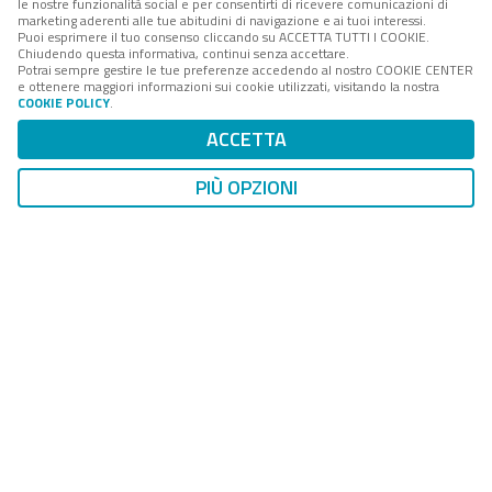
le nostre funzionalità social e per consentirti di ricevere comunicazioni di
marketing aderenti alle tue abitudini di navigazione e ai tuoi interessi.
Puoi esprimere il tuo consenso cliccando su ACCETTA TUTTI I COOKIE.
Chiudendo questa informativa, continui senza accettare.
Potrai sempre gestire le tue preferenze accedendo al nostro COOKIE CENTER
FPA
è la società di servizi e consulenza del
Gruppo
e ottenere maggiori informazioni sui cookie utilizzati, visitando la nostra
Digital 360
che accompagna amministrazioni e aziende
COOKIE POLICY
.
interessate ai processi di cambiamento della PA, nei
ACCETTA
loro percorsi di innovazione tecnologica, istituzionale e
organizzativa.
PIÙ OPZIONI
Il portale
forumpa.it
, testata online di
FPA
, è il più
importante luogo virtuale di approfondimento e
confronto tra le community di innovatori impegnate
nei processi di trasformazione organizzativa e
tecnologica della PA italiana.