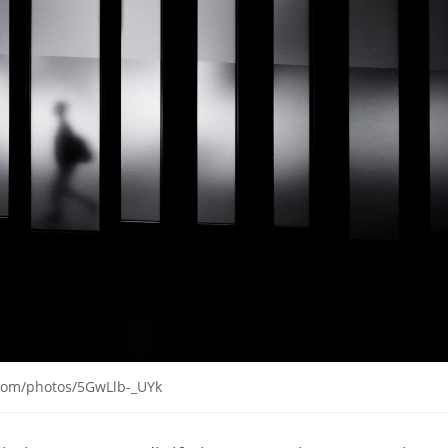
.com/photos/5GwLlb-_UYk