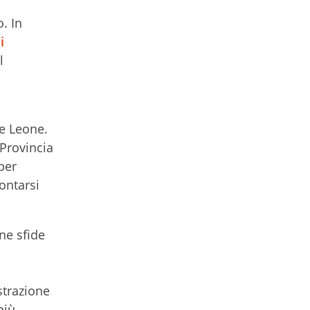
o. In
i
l
le Leone.
 Provincia
per
ontarsi
ne sfide
strazione
più