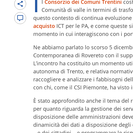
I
l
Consorzio dei Comuni Trentini
cost
Comunità di valle in termini di trasfor
questo contesto di continua evoluzione
acquisto
ICT per le PA, e come queste sia
momento in cui interagiscono con i port
Ne abbiamo parlato lo scorso 5 dicembr
Contemporanea di Rovereto con il suppo
L’incontro ha costituito un momento util
autonoma di Trento, e relativa normativa
raccogliere e analizzare i fabbisogni de
con chi, come il CSI Piemonte, ha visto 
È stato approfondito anche il tema del r
per quanto riguarda la gestione dei servi
disposizione delle amministrazioni deve fa
dinamicità dei dati a disposizione degli
– e dei cittadini – e programmare le ris