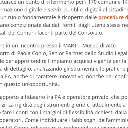
ituisce un punto di riferimento per i 170 comuni e 14
mazione digitale e servizi pubblici digitali al cittadin
 un ruolo fondamentale è ricoperto dalle
procedure d
no condizionate dai dati forniti dagli utenti stessi ne
ali dei Comuni facenti parte del Consorzio.
e in un incontro presso il MART – Museo di Arte
rto di Paola Conio, Senior Partner dello Studio Lega
e per approfondire l’impianto acquisti vigente per la
 di dettaglio, analizzando gli strumenti e le pratiche 
lla PA, anche di carattere innovativo, nonché per confr
in questo un’opportunità.
apporto affidatario tra PA e operatore privato, che po
zi. La rigidità degli strumenti giuridici attualmente a
re i conti con i margini di flessibilità richiesti dalla
 operatori. Come individuare i fabbisogni dell’ammini
poste? Come individuare e implementare i dispositivi 