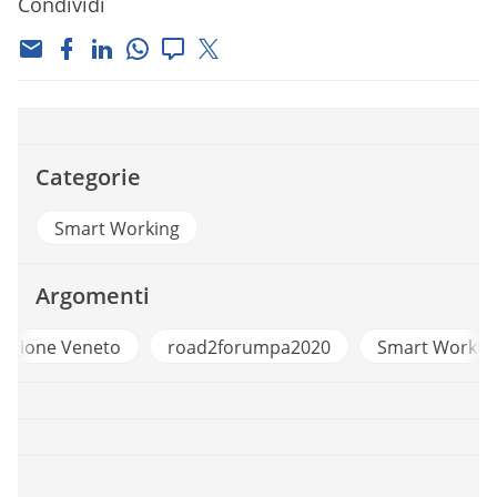
Condividi
Categorie
Smart Working
Argomenti
o
road2forumpa2020
Smart Working