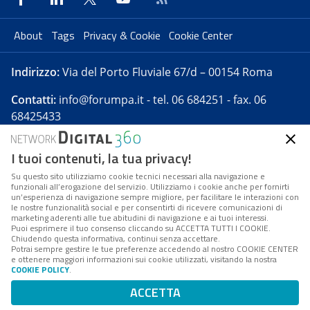
About
Tags
Privacy & Cookie
Cookie Center
Indirizzo:
Via del Porto Fluviale 67/d – 00154 Roma
Contatti:
info@forumpa.it
- tel. 06 684251 - fax. 06
68425433
I tuoi contenuti, la tua privacy!
Forumpa.it
è una pubblicazione telematica iscritta
presso Registro della stampa del Tribunale di Roma -
Su questo sito utilizziamo cookie tecnici necessari alla navigazione e
funzionali all’erogazione del servizio. Utilizziamo i cookie anche per fornirti
Reg. n. 182 del 2 maggio 2008 - Direttore resp. Michela
un’esperienza di navigazione sempre migliore, per facilitare le interazioni con
Stentella
le nostre funzionalità social e per consentirti di ricevere comunicazioni di
marketing aderenti alle tue abitudini di navigazione e ai tuoi interessi.
FPA s.r.l. è società soggetta a Direzione e
Puoi esprimere il tuo consenso cliccando su ACCETTA TUTTI I COOKIE.
Coordinamento da parte di Digital360 S.p.A. - FPA s.r.l.
Chiudendo questa informativa, continui senza accettare.
Potrai sempre gestire le tue preferenze accedendo al nostro COOKIE CENTER
è un'azienda certificata per il sistema di management
e ottenere maggiori informazioni sui cookie utilizzati, visitando la nostra
COOKIE POLICY
.
di qualità SQS (ISO 9001)
Codice Fiscale/Partita IVA n. 10693191008 - R.E.A. Roma
ACCETTA
n. 1249791. ISP AWS