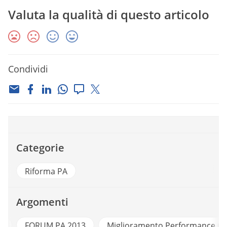
Valuta la qualità di questo articolo
Condividi
Categorie
Riforma PA
Argomenti
li
FORUM PA 2013
Miglioramento Performance Giu