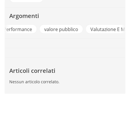
Argomenti
e
valore pubblico
Valutazione E Misurazione
Articoli correlati
Nessun articolo correlato.