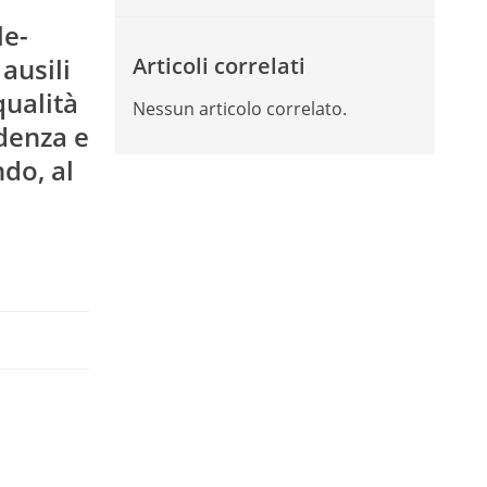
le-
ausili
Articoli correlati
qualità
Nessun articolo correlato.
denza e
ndo, al