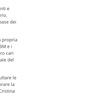
nti e
rio,
 base dei
a propria
BM e i
oro cari
iale del
uttare le
orare la
Cristina