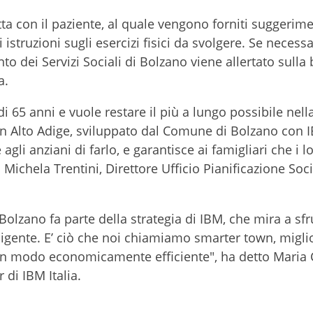
tta con il paziente, al quale vengono forniti suggerime
i istruzioni sugli esercizi fisici da svolgere. Se necessa
o dei Servizi Sociali di Bolzano viene allertato sulla
a.
di 65 anni e vuole restare il più a lungo possibile nell
 in Alto Adige, sviluppato dal Comune di Bolzano con I
 agli anziani di farlo, e garantisce ai famigliari che i l
o Michela Trentini, Direttore Ufficio Pianificazione Soc
olzano fa parte della strategia di IBM, che mira a sfr
ligente. E’ ciò che noi chiamiamo smarter town, migli
 in un modo economicamente efficiente", ha detto Maria 
 di IBM Italia.