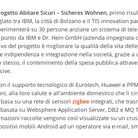
rogetto Abitare Sicuri – Sicheres Wohnen
, primo risu
lato tra IBM, la città di Bolzano e il TIS innovation par
sperimenterà su 30 persone anziane un sistema di tele
 punto da IBM e Dr. Hein GmbH (azienda impegnata di
ivo del progetto è migliorare la qualità della vita del
indipendenza e integrazione nella società, grazie a 
 stesso, il contenimento della spesa pubblica attrave
sive.
 con il supporto tecnologico di Eurotech, Huawei e PPM
ni, alla loro salute e all’ambiente domestico che li cir
i basa su una rete di sensori
zigbee
integrati, che tra
ca basata su Websphere Application Server, DB2 e MQ 
rmazioni raccolte vengono così visualizzate su un crus
ispositivi mobili Android ad un operatore via e-mail, s