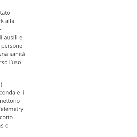
ltato
k alla
-
 ausili e
le persone
una sanità
rso l’uso
)
conda e li
smettono
Telemetry
cotto
ms o